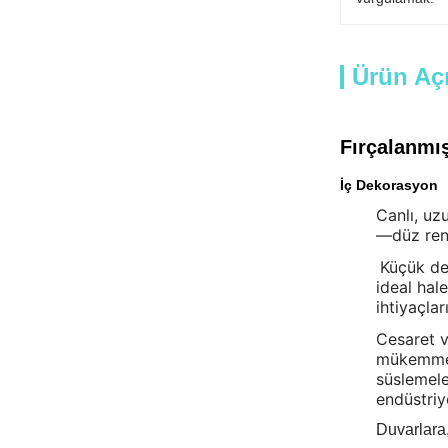
Ürün Aç
Fırçalanmı
İç Dekorasyon
Canlı, uz
—düz renk
Küçük dek
ideal hale
ihtiyaçlar
Cesaret v
mükemmeld
süslemele
endüstriy
Duvarlara,