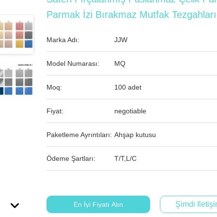
Parmak İzi Bırakmaz Mutfak Tezgahları 
Marka Adı:
JJW
Model Numarası:
MQ
Moq:
100 adet
Fiyat:
negotiable
Paketleme Ayrıntıları:
Ahşap kutusu
Ödeme Şartları:
T/T,L/C
Şimdi Iletiş
En İyi Fiyatı Alın