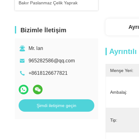
Bakır Paslanmaz Çelik Yaprak
Ayrı
Bizimle İletişim
Mr. lan
Ayrıntılı
965282586@qq.com
Menşe Yeri:
+8618126677821
Ambalaj:
Şimdi iletişime geçin
Tip: