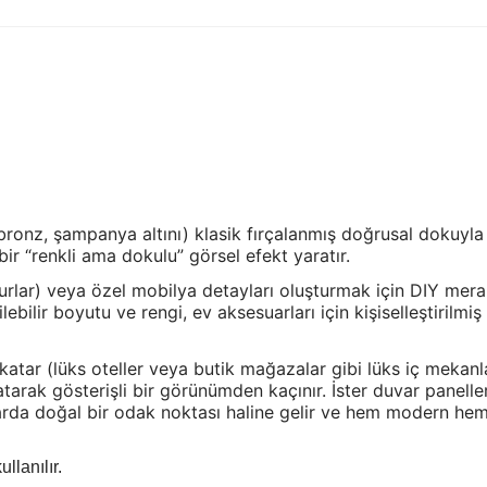
bronz, şampanya altını) klasik fırçalanmış doğrusal dokuyla b
ir “renkli ama dokulu” görsel efekt yaratır.
urlar) veya özel mobilya detayları oluşturmak için DIY merakl
ebilir boyutu ve rengi, ev aksesuarları için kişiselleştirilmiş
 katar (lüks oteller veya butik mağazalar gibi lüks iç mekanla
arak gösterişli bir görünümden kaçınır. İster duvar panelle
larda doğal bir odak noktası haline gelir ve hem modern he
llanılır.