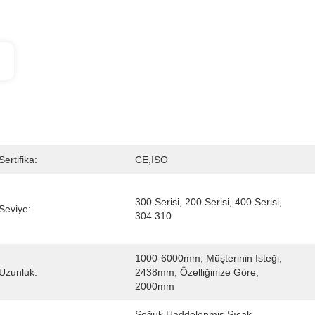
Sertifika:
CE,ISO
300 Serisi, 200 Serisi, 400 Serisi, 
Seviye:
304.310
1000-6000mm, Müşterinin Isteği, 
Uzunluk:
2438mm, Özelliğinize Göre, 
2000mm
Soğuk Haddelenmiş Sıcak 