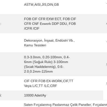
ASTM,AISI,JIS,DIN,GB
FOB CIF CFR EXW ECT, FOB CIF 
:
CFR CNF Exwork DDP DDU, FOB 
/CFR /CIF
Dekorasyon, İnşaat, Endüstri Vb., 
Kamu Tesisleri
0.3-3.0mm, 0.20-100mm, 0.4-
6mm (soğuk Rulo) 3-100mm 
(sıcak Haddelenmiş), 0.6-
2.0,0.2mm-115mm
CIF CFR FOB EX-WORK,CIF,TT 
Veya L/C,TT /LC,CRF
i:
10000 Adet/ay
Saten Fırçalanmış Paslanmaz Çelik Paneller
, 
Fırçalanm