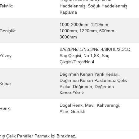
Teknik:
Haddelenmiş, Soğuk Haddelenmiş 
Kaplama
1000-2000mm, 1219mm, 
Genişlik:
1000mm, 1220mm, 600mm-
3000mm
BA/2B/No.1/No.3/No.4/8K/HL/2D/1D, 
Yüzey:
Saç Çizgisi, No.1,8K, Saç 
Çizgisi/fırça/No.4
Değirmen Kenarı Yarık Kenarı, 
Değirmen Kenarı Paslanmaz Çelik 
Kenar:
Plaka, Değirmen, Değirmen 
Kenarı/yarık
Doğal Renk, Mavi, Kahverengi, 
Renk:
Altın, Gerekli
ış Çelik Paneller Parmak İzi Bırakmaz
, 