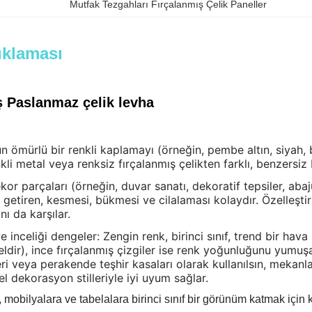
Mutfak Tezgahları Fırçalanmış Çelik Paneller
ıklaması
ş Paslanmaz çelik levha
un ömürlü bir renkli kaplamayı (örneğin, pembe altın, siyah, 
li metal veya renksiz fırçalanmış çelikten farklı, benzersiz b
or parçaları (örneğin, duvar sanatı, dekoratif tepsiler, abaj
 getiren, kesmesi, bükmesi ve cilalaması kolaydır. Özelleştiril
ını da karşılar.
e inceliği dengeler: Zengin renk, birinci sınıf, trend bir hava
ir), ince fırçalanmış çizgiler ise renk yoğunluğunu yumuşat
ri veya perakende teşhir kasaları olarak kullanılsın, mekan
el dekorasyon stilleriyle iyi uyum sağlar.
 mobilyalara ve tabelalara birinci sınıf bir görünüm katmak için ku