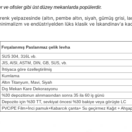
er ve ofisler gibi üst düzey mekanlarda popülerdir.
 renk yelpazesinde (altın, pembe altın, siyah, gümüş grisi, l
nimalizm ve endüstriyelden lüks klasik ve İskandinav'a kadar
Fırçalanmış Paslanmaz çelik levha
SUS 304, 316L vb.
JIS, AISI, ASTM, DIN, GB, SUS, vb.
İhtiyaca göre özelleştirilmiş
Kumlama
Altın Titanyum, Mavi, Siyah
Dış Mekan Kare Dekorasyonu
%30 depozitonun alınmasından sonra 35 ila 60 iş günü
Depozito için %30 TT, sevkiyat öncesi %30 bakiye veya görüşte LC
PVC/PE Film+İnci pamuk+Kabarcık çanta+ Su geçirmez Kağıt + Ahşa