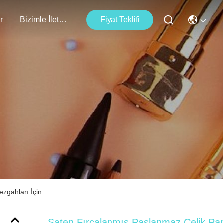
r
Bizimle İletişim
Fiyat Teklifi
zgahları İçin
Saten Fırçalanmış Paslanmaz Çelik Pan