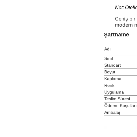
Not: Otell
Geniş bir
modern mi
Şartname
Adı
Sınıf
Standart
Boyut
Kaplama
Renk
Uygulama
Teslim Süresi
Ödeme Koşulları
Ambalaj