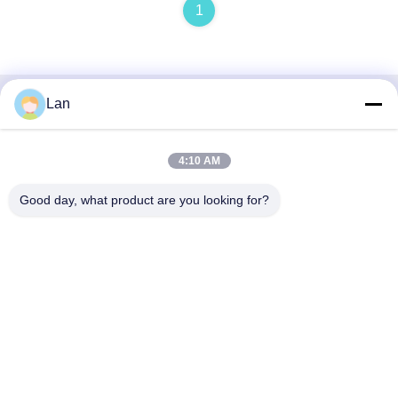
1
Lan
Hızlı iletişim
Adres
4:10 AM
No. 1, Bina 5, Liyuan Metal Dağıtım Merkezi, Xinglong 11.
Good day, what product are you looking for?
Yolu, Guanglong Sanayi Bölgesi, Chencun Kasabası,
Shunde Bölgesi, Foshan Şehri, Guangdong Eyaleti
Tel
86--18126677821
E-posta
965282586@qq.com