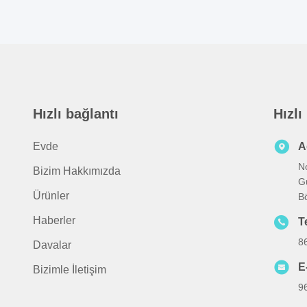
Hızlı bağlantı
Hızlı
Evde
A
No
Bizim Hakkımızda
G
Ürünler
B
Haberler
T
8
Davalar
E
Bizimle İletişim
9