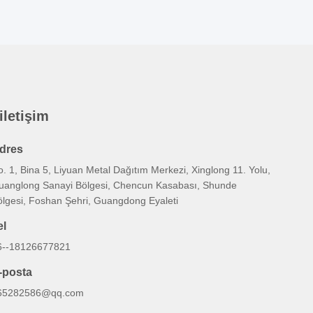
 iletişim
dres
. 1, Bina 5, Liyuan Metal Dağıtım Merkezi, Xinglong 11. Yolu,
uanglong Sanayi Bölgesi, Chencun Kasabası, Shunde
ölgesi, Foshan Şehri, Guangdong Eyaleti
el
6--18126677821
-posta
65282586@qq.com