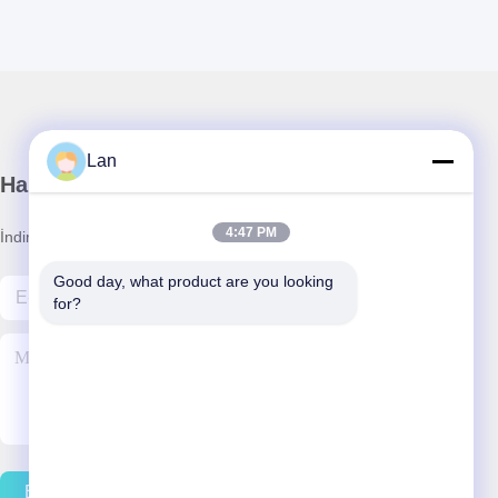
Lan
Haber Bültenimiz
4:47 PM
İndirimler ve daha fazlası için bültenimize abone olun.
Good day, what product are you looking 
for?
Bizimle İletişim