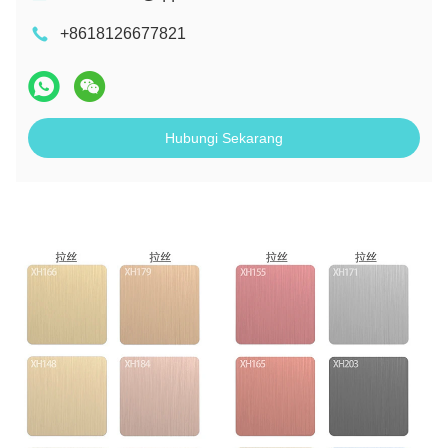
+8618126677821
Hubungi Sekarang