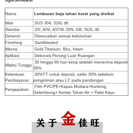
Nama
Lembaran baja tahan karat yang disikat
Nilai
SUS 304, 316L dll.
Standar
JIS, AISI, ASTM, DIN, GB, SUS, dll.
Dimensi
Disesuaikan sesuai kebutuhan
Finishing
Sandblasted
Warna
Gold Titanium, Biru, hitam
Aplikasi
Dekorasi Persegi Luar Ruangan
35 hingga 60 hari kerja setelah menerima deposit
Waktu Tunggu
30%
Ketentuan
30%TT untuk deposit, saldo 30% sebelum
Pembayaran
pengiriman atau LC pada pandangan
Film PVC/PE+Kapas Mutiara+Kantong
Pengepakan
Gelembung+ Kertas Tahan Air + Palet Kayu