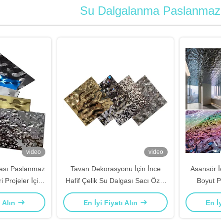
Su Dalgalanma Paslanmaz 
video
video
gası Paslanmaz
Tavan Dekorasyonu İçin İnce
Asansör İ
 Projeler İçin
Hafif Çelik Su Dalgası Sacı Özel
Boyut P
maz
Uzunluk
Dalgalan
ı Alın
En İyi Fiyatı Alın
En İ