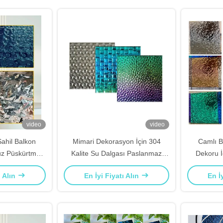
video
video
Sahil Balkon
Mimari Dekorasyon İçin 304
Camlı B
uz Püskürtme
Kalite Su Dalgası Paslanmaz
Dekoru İ
u Dalgalanma
Çelik Panel Ölçüye Göre Kesim
Haddele
ı Alın
En İyi Fiyatı Alın
En İ
ik Levha
Pasla