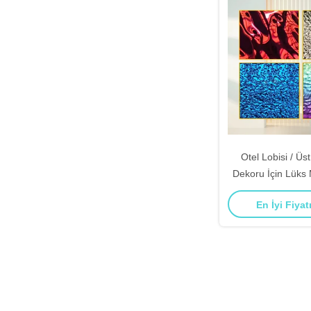
Otel Lobisi / Üs
Dekoru İçin Lüks 
Su Dalgalanma 
En İyi Fiyat