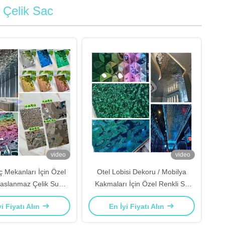
Çelik Sac
video
video
ç Mekanları İçin Özel
Otel Lobisi Dekoru / Mobilya
aslanmaz Çelik Su
Kakmaları İçin Özel Renkli Su
ma Sacı Fırçalanmış
Dalgalanması Paslanmaz Çelik
yi Fiyatı Alın
En İyi Fiyatı Alın
Yüzey
Levha