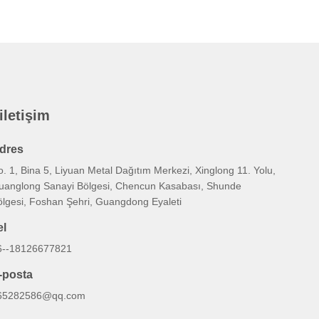
 iletişim
dres
. 1, Bina 5, Liyuan Metal Dağıtım Merkezi, Xinglong 11. Yolu,
uanglong Sanayi Bölgesi, Chencun Kasabası, Shunde
ölgesi, Foshan Şehri, Guangdong Eyaleti
el
6--18126677821
-posta
65282586@qq.com