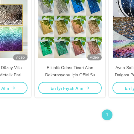
video
video
t Düzey Villa
Etkinlik Odası Ticari Alan
Ayna Safi
Metalik Parlak
Dekorasyonu İçin OEM Su
Dalgası P
Çelik Levha
Dalgalanması Paslanmaz Çelik
0
ı Alın
En İyi Fiyatı Alın
En İ
Levha
1