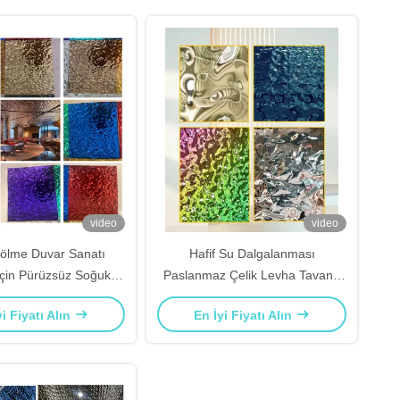
video
video
ölme Duvar Sanatı
Hafif Su Dalgalanması
çin Pürüzsüz Soğuk
Paslanmaz Çelik Levha Tavan /
nmiş Su Dalgalanma
Duvar Dekorasyonu İçin Kolay
yi Fiyatı Alın
En İyi Fiyatı Alın
nmaz Çelik Levha
Kurulum