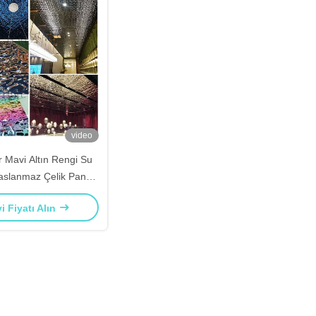
video
r Mavi Altın Rengi Su
aslanmaz Çelik Panel
.3mm Kalınlık
yi Fiyatı Alın