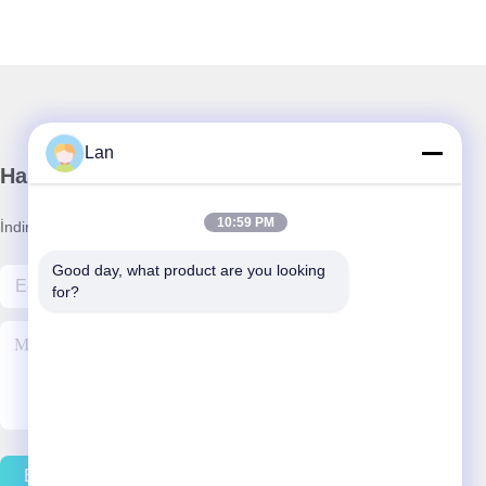
Lan
Haber Bültenimiz
10:59 PM
İndirimler ve daha fazlası için bültenimize abone olun.
Good day, what product are you looking 
for?
Bizimle İletişim