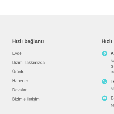
Hızlı bağlantı
Hızlı
Evde
A
No
Bizim Hakkımızda
G
Ürünler
B
Haberler
T
8
Davalar
E
Bizimle İletişim
9