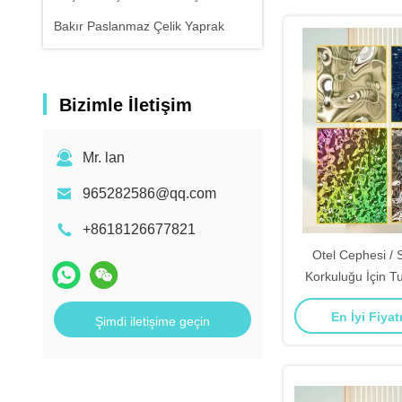
Bakır Paslanmaz Çelik Yaprak
Bizimle İletişim
Mr. lan
965282586@qq.com
+8618126677821
Otel Cephesi / 
Korkuluğu İçin T
Korumalı 304 S
En İyi Fiyat
Desenli Çel
Şimdi iletişime geçin