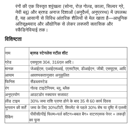
रंगों की एक विस्तृत श्रृंखला (सोना, रोज़ गोल्ड, काला, सिल्वर ग्रे,
नेवी ब्लू) और ब्रश्ड अनाज दिशाओं (अनुदैर्ध्य, अनुप्रस्थ) में उपलब्ध
है, यह आसानी से विविध आंतरिक शैलियों से मेल खाता है—आधुनिक
अतिसूक्ष्मवाद और औद्योगिक से लेकर लक्जरी क्लासिक और
स्कैंडिनेवियाई तक।
विशिष्टता
नाम
ब्रश्ड स्टेनलेस स्टील शीट
ग्रेड
एसयूएस 304, 316एल आदि।
मानक
जेआईएस, एआईएसआई, एएसटीएम, डीआईएन, जीबी, एसयूएस, आदि
आयाम
आवश्यकतानुसार अनुकूलित
फिनिश
सैंडब्लास्टेड
रंग
गोल्ड टाइटेनियम, ब्लू, ब्लैक
अनुप्रयोग
आउटडोर स्क्वायर सजावट
लीड टाइम
30% जमा राशि प्राप्त होने के बाद 35 से 60 कार्य दिवस
भुगतान की शर्तें
जमा के लिए 30%टीटी, शिपमेंट से पहले 30% शेष या दृष्टि में एलसी
पीवीसी/पीई फिल्म+पर्ल कॉटन+बबल बैग+ वाटरप्रूफ पेपर + लकड़ी
पैकिंग
का फूस