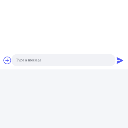
Photo
Video Call
Audio Call