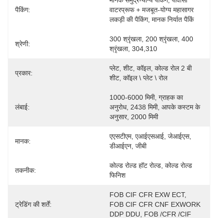
मानक समुद्र-योग्य पैकिंग, पीवीसी 
पैकिंग:
वाटरप्रूफ + मजबूत-योग्य महासागर 
लकड़ी की पैकिंग, मानक निर्यात पैकिं
300 श्रृंखला, 200 श्रृंखला, 400 
श्रेणी:
श्रृंखला, 304,310
प्लेट, शीट, कॉइल, कोल्ड रोल 2 बी 
प्रकार:
शीट, कॉइल \ प्लेट \ रोल
1000-6000 मिमी, ग्राहक का 
लंबाई:
अनुरोध, 2438 मिमी, आपके कस्टम के 
अनुसार, 2000 मिमी
एएसटीएम, एआईएसआई, जेआईएस, 
मानक:
डीआईएन, जीबी
कोल्ड रोल्ड हॉट रोल्ड, कोल्ड रोल्ड 
तकनीक:
फिनिश
FOB CIF CFR EXW ECT, 
ट्रेडिंग की शर्तें:
FOB CIF CFR CNF EXWORK 
DDP DDU, FOB /CFR /CIF