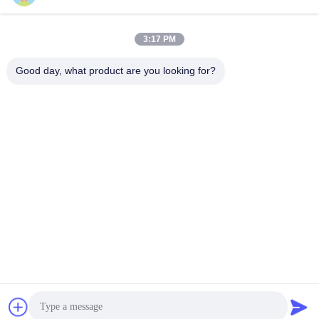
Hızlı iletişim
Adres
3:17 PM
No. 1, Bina 5, Liyuan Metal Dağıtım Merkezi, Xinglong 11.
Good day, what product are you looking for?
Yolu, Guanglong Sanayi Bölgesi, Chencun Kasabası,
Shunde Bölgesi, Foshan Şehri, Guangdong Eyaleti
Tel
86--18126677821
E-posta
965282586@qq.com
Gizlilik Politikası
|
Site Haritası
| Çin İyi Kalite Su Dalgalanma
Paslanmaz Çelik Sac Tedarikçi. Telif hakkı © 2025-2026
Foshan Jinjiawang Stainless Steel Co., Ltd. - Tüm haklar
saklıdır.