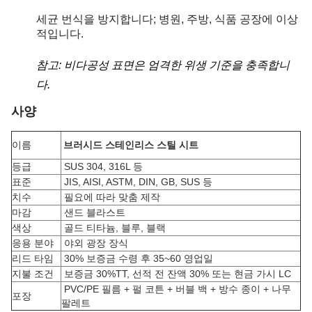
세균 번식을 방지합니다; 병원, 주방, 식품 공장에 이상
적입니다.
참고: 비다공성 표면은 엄격한 위생 기준을 충족합니
다.
사양
이름
브러시드 스테인리스 스틸 시트
등급
SUS 304, 316L 등
표준
JIS, AISI, ASTM, DIN, GB, SUS 등
치수
필요에 따라 맞춤 제작
마감
샌드 블라스트
색상
골드 티타늄, 블루, 블랙
응용 분야
야외 광장 장식
리드 타임
30% 보증금 수령 후 35~60 영업일
지불 조건
보증금 30%TT, 선적 전 잔액 30% 또는 현금 가시 LC
PVC/PE 필름 + 펄 코튼 + 버블 백 + 방수 종이 + 나무
포장
팔레트