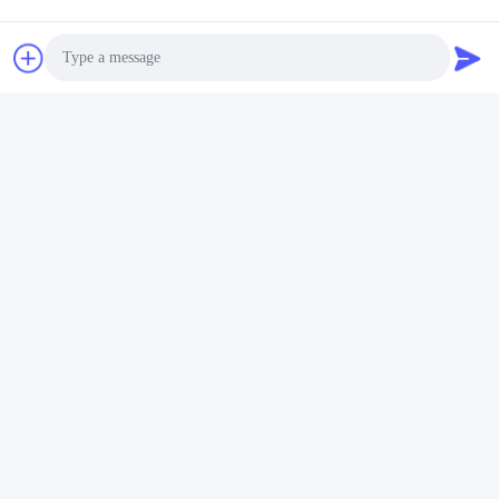
Photo
Video Call
Audio Call