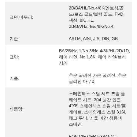
2B/BA/HL/No.4/8K/엠보싱/골
드/로즈 골드/블랙 골드, PVD 
표면 마무리:
색상, 8K, HL, 
2B/BA/Hairline/8K/No.4
기준:
ASTM, AISI, JIS, DIN, GB
BA/2B/No.1/No.3/No.4/8K/HL/2D/1D, 
표면:
헤어 라인, No.1,8K, 헤어 라인/브러
시/4
추운 굴려진 가온 굴려진, 추운 
기술:
굴려진 마무리
스테인레스 스틸 시트 코일 플
레이트 시트, 304 냉간 압연 
4'x8' 스테인레스 스틸 시트/플
제품명:
레이트, 스테인레스 스틸 316L 
체크 무늬, 거울 마감 청동색 
스테인
FOB CIF CFR EXW ECT, 