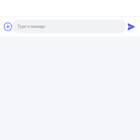
Photo
Video Call
Audio Call