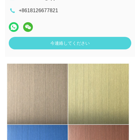
+8618126677821
今連絡してください