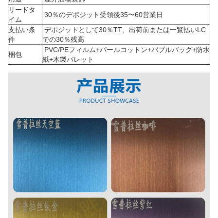
リードタ
30％のデポジット受領後35〜60営業日
イム
支払い条
デポジットとして30％TT、出荷前または一覧払いLC
件
での30％残高
PVC/PEフィルム+パールコットン+バブルバッグ+防水
梱包
紙+木製パレット