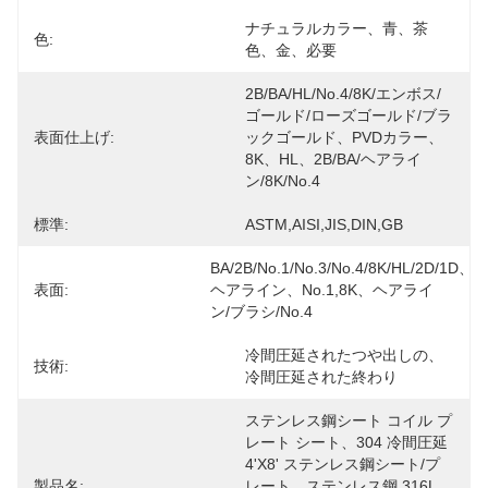
ナチュラルカラー、青、茶
色:
色、金、必要
2B/BA/HL/No.4/8K/エンボス/
ゴールド/ローズゴールド/ブラ
表面仕上げ:
ックゴールド、PVDカラー、
8K、HL、2B/BA/ヘアライ
ン/8K/No.4
標準:
ASTM,AISI,JIS,DIN,GB
BA/2B/No.1/No.3/No.4/8K/HL/2D/1D、
表面:
ヘアライン、No.1,8K、ヘアライ
ン/ブラシ/No.4
冷間圧延されたつや出しの、
技術:
冷間圧延された終わり
ステンレス鋼シート コイル プ
レート シート、304 冷間圧延 
4'x8' ステンレス鋼シート/プ
製品名:
レート、ステンレス鋼 316L 