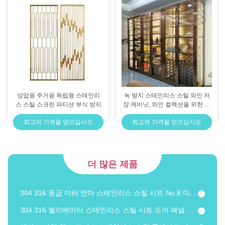
상업용 주거용 독립형 스테인리
녹 방지 스테인리스 스틸 와인 저
엘리베이터 인테리어용 맞춤형 스테인리스 스틸 물결 시트 브러시 마감
스 스틸 스크린 파티션 부식 방지
장 캐비닛, 와인 컬렉션을 위한 조
절 가능한 선반
304 등급 워터 웨이브 스테인리스 스틸 패널, 건축 장식을 위해 사이즈 맞춤
최고의 가격을 얻으십시오
최고의 가격을 얻으십시오
미러 사파이어 블루 골드 컬러 워터 웨이브 스테인리스 스틸 패널 0.3mm 두께
304 316 등급 스테인리스 스틸 에칭 시트 - 간판 장식 및 산업용
더 많은 제품
맞춤형 스테인리스 스틸 주방 조리대 브러시 또는 헤어라인 마감 녹 방지
304 316 등급 미러 연마 스테인리스 스틸 시트 No.8 미러 마감 장식 클래딩
304 316 엘리베이터 스테인리스 스틸 시트 도어 패널 맞춤 패턴 지문 방지 마감
앤티크 마감 핸드 포지드 스테인리스 스틸 플레이트 가구 장식용 맞춤 사이즈