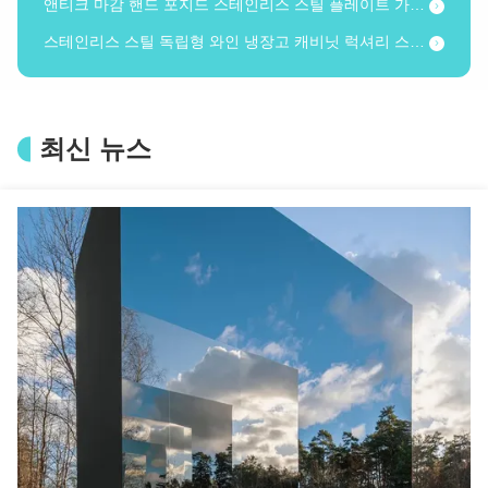
스테인리스 스틸 독립형 와인 냉장고 캐비닛 럭셔리 스타일 가정 장식 가구
304 등급 스테인리스 스틸 스크린 파티션 레이저 컷 기하학적 패턴 금속 룸 디바이더
내후성 그라데이션 메탈 패널 무지개빛 강철 시트 야외 간판용
호텔 외관 / 해안 발코니 난간용 염수 분무 방지 304 물결 강판
최신 뉴스
호텔 로비 / 고급 빌라 장식을 위한 럭셔리 메탈릭 샤인 워터 리플 강철 시트
OEM 워터 리플 스테인리스 스틸 시트 (활동실 상업 공간 장식용)
경량 워터 리플 스테인리스 스틸 시트 천장/벽 장식용 간편 설치
304 316L 샌드 블라스트 스테인리스 스틸 무광택 질감, 실내 장식용
맞춤형 크기 구리 스테인리스 스틸 시트 304 316L 그라데이션 스테인리스 스틸 플레이트
304 등급 워터 리플 스테인리스 스틸 패널, 건축 프로젝트용 녹 방지
천장 장식용 얇고 가벼운 강철 물결 시트 맞춤 길이
호텔 로비 장식/가구 인레이용 맞춤형 컬러 워터 리플 스테인리스 스틸 시트
엘리베이터 인테리어용 맞춤형 스테인리스 스틸 물결 시트 브러시 마감