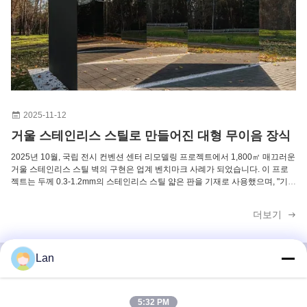
304 등급 워터 웨이브 스테인리스 스틸 패널, 건축 장식을 위해 사이즈 맞춤
미러 사파이어 블루 골드 컬러 워터 웨이브 스테인리스 스틸 패널 0.3mm 두께
304 316 등급 스테인리스 스틸 에칭 시트 - 간판 장식 및 산업용
2025-11-12
거울 스테인리스 스틸로 만들어진 대형 무이음 장식
2025년 10월, 국립 전시 컨벤션 센터 리모델링 프로젝트에서 1,800㎡ 매끄러운
거울 스테인리스 스틸 벽의 구현은 업계 벤치마크 사례가 되었습니다. 이 프로
젝트는 두께 0.3-1.2mm의 스테인리스 스틸 얇은 판을 기재로 사용했으며, "기계
연마 + 화학 연마"의 결합 공정을 통해 표면 거칠기 Ra ≤ 0.01μm의 거울 효과를
달성했습니다. 반사율은 고급 거울 표준에 근접하며, 내화성, 내습성, 변형 저항
더보기
성과 같은 건축 요구 사항을 충족합니다.​ 이 재료 적용은 스테인리스 스틸 장식
의 "공간 형성 능력"을 이어갑니다. 컨벤션 ...
Lan
빠른 연락
5:32 PM