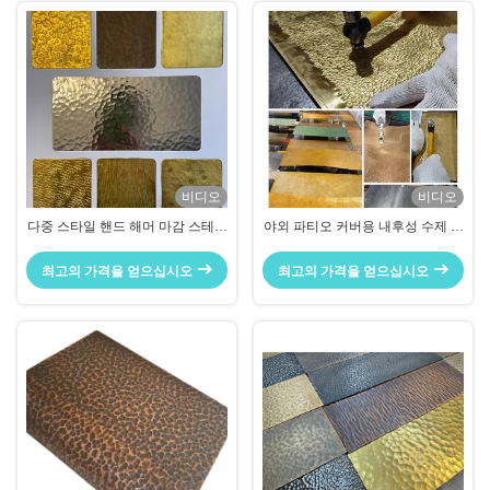
비디오
비디오
다중 스타일 핸드 해머 마감 스테인
야외 파티오 커버용 내후성 수제 해
리스 스틸 플레이트 모던 인테리어
머 스테인리스 스틸 시트
테마
최고의 가격을 얻으십시오
최고의 가격을 얻으십시오