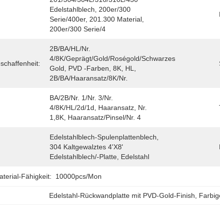
Edelstahlblech, 200er/300 
Serie/400er, 201.300 Material, 
200er/300 Serie/4
2B/BA/HL/Nr. 
4/8K/geprägt/Gold/Roségold/Schwarzes 
schaffenheit:
Gold, PVD -Farben, 8K, HL, 
2B/BA/Haaransatz/8K/Nr.
BA/2B/Nr. 1/Nr. 3/Nr. 
4/8K/HL/2d/1d, Haaransatz, Nr. 
1,8K, Haaransatz/Pinsel/Nr. 4
Edelstahlblech-Spulenplattenblech, 
304 Kaltgewalztes 4'x8' 
Edelstahlblech/-Platte, Edelstahl
erial-Fähigkeit:
10000pcs/mon
Edelstahl-Rückwandplatte mit PVD-Gold-Finish
, 
Farbig