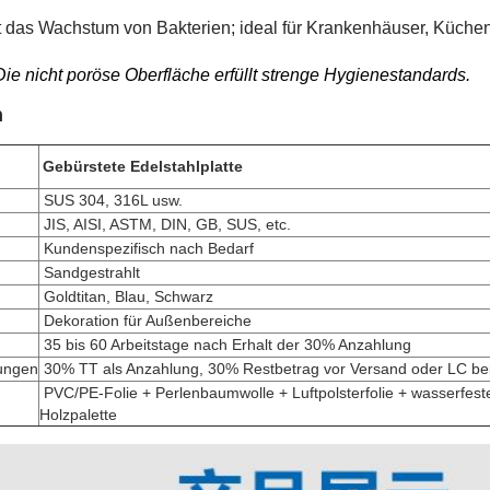
t das Wachstum von Bakterien; ideal für Krankenhäuser, Küchen
ie nicht poröse Oberfläche erfüllt strenge Hygienestandards.
n
Gebürstete Edelstahlplatte
SUS 304, 316L usw.
JIS, AISI, ASTM, DIN, GB, SUS, etc.
Kundenspezifisch nach Bedarf
Sandgestrahlt
Goldtitan, Blau, Schwarz
Dekoration für Außenbereiche
35 bis 60 Arbeitstage nach Erhalt der 30% Anzahlung
ungen
30% TT als Anzahlung, 30% Restbetrag vor Versand oder LC bei
PVC/PE-Folie + Perlenbaumwolle + Luftpolsterfolie + wasserfest
Holzpalette