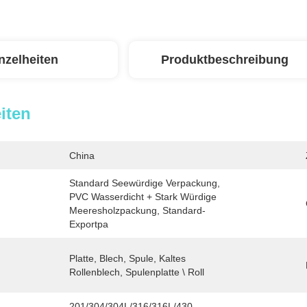
nzelheiten
Produktbeschreibung
iten
China
Standard Seewürdige Verpackung, 
PVC Wasserdicht + Stark Würdige 
Meeresholzpackung, Standard-
Exportpa
Platte, Blech, Spule, Kaltes 
Rollenblech, Spulenplatte \ Roll
201/304/304L/316/316L/430 