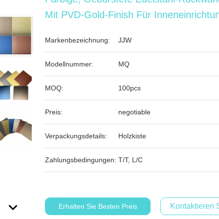
Mit PVD-Gold-Finish Für Inneneinrichtu
Markenbezeichnung:
JJW
Modellnummer:
MQ
MOQ:
100pcs
Preis:
negotiable
Verpackungsdetails:
Holzkiste
Zahlungsbedingungen:
T/T, L/C
Kontaktieren 
Erhalten Sie Besten Preis