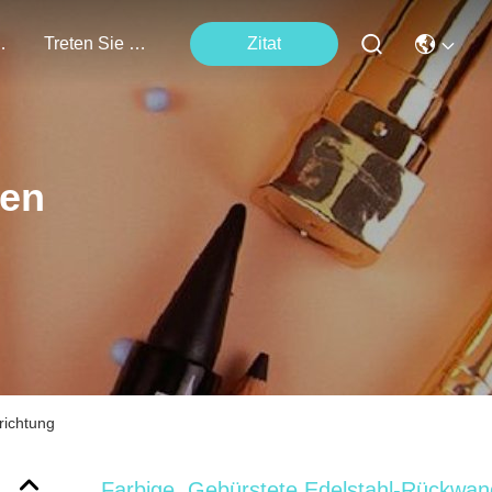
tungen
Treten Sie Mit Uns In Verbindung
Zitat
ten
richtung
Farbige, Gebürstete Edelstahl-Rückwan