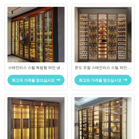
스테인리스 스틸 독립형 와인 냉장
온도 조절 스테인리스 스틸 와인 캐
고 캐비닛 럭셔리 스타일 가정 장식
비닛 온도 조절 와인 쿨러 모던
가구
최고의 가격을 얻으십시오
최고의 가격을 얻으십시오