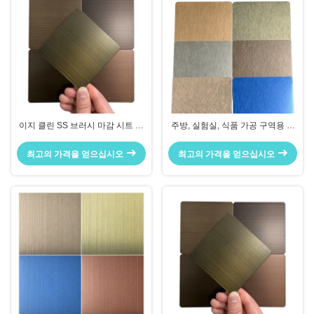
이지 클린 SS 브러시 마감 시트 지
주방, 실험실, 식품 가공 구역용 식
문 방지 가정 및 상업용
품 등급 브러시드 스테인리스 스틸
시트
최고의 가격을 얻으십시오
최고의 가격을 얻으십시오