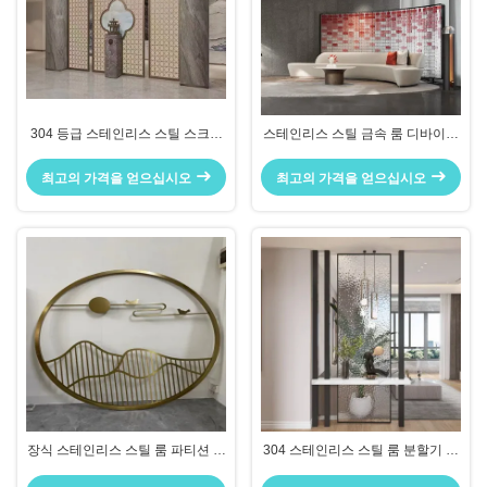
304 등급 스테인리스 스틸 스크린
스테인리스 스틸 금속 룸 디바이더
파티션 레이저 컷 기하학적 패턴 금
파티션 독립형 거실 침실용
속 룸 디바이더
최고의 가격을 얻으십시오
최고의 가격을 얻으십시오
장식 스테인리스 스틸 룸 파티션 미
304 스테인리스 스틸 룸 분할기 중
니멀리스트 디자인 공간 구성
공 기하학적 디자인 (가정 및 사무