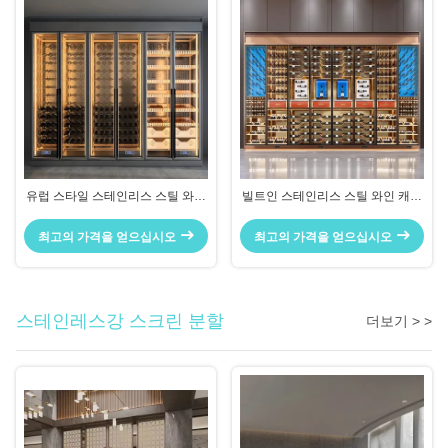
유럽 스타일 스테인리스 스틸 와인
빌트인 스테인리스 스틸 와인 캐비
캐비닛, 고급 주택용 화려한 조각
닛 맞춤형 사이즈 주방 리모델링에
장식
완벽하게 어울립니다
최고의 가격을 얻으십시오
최고의 가격을 얻으십시오
스테인레스강 스크린 분할
더보기 > >