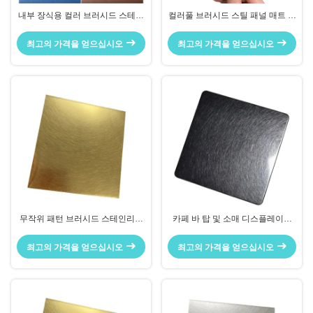
내부 장식용 컬러 브러시드 스테인
컬러풀 브러시드 스틸 패널 매트 블
리스 스틸 백스플래시 시트 PVD 골
랙 스크래치 방지 TV 배경 벽
드 마감
최고의 가격을 얻으십시오
최고의 가격을 얻으십시오
무작위 패턴 브러시드 스테인리스
카페 바 탑 및 소매 디스플레이용
스틸 시트, 가정용 액센트 벽용 비
카오틱 그레인 스테인리스 스틸 플
선형 텍스처
레이트 무광 마감
최고의 가격을 얻으십시오
최고의 가격을 얻으십시오