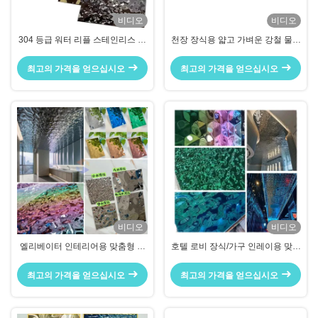
비디오
비디오
304 등급 워터 리플 스테인리스 스
천장 장식용 얇고 가벼운 강철 물결
틸 패널, 건축 프로젝트용 녹 방지
시트 맞춤 길이
최고의 가격을 얻으십시오
최고의 가격을 얻으십시오
비디오
비디오
엘리베이터 인테리어용 맞춤형 스
호텔 로비 장식/가구 인레이용 맞춤
테인리스 스틸 물결 시트 브러시 마
형 컬러 워터 리플 스테인리스 스틸
감
시트
최고의 가격을 얻으십시오
최고의 가격을 얻으십시오