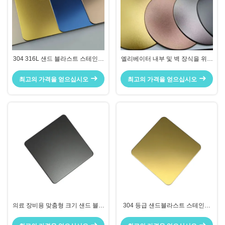
304 316L 샌드 블라스트 스테인리
엘리베이터 내부 및 벽 장식을 위한
스 스틸 무광택 질감, 실내 장식용
무광 샌드블라스트 강판 눈부심 방
지
최고의 가격을 얻으십시오
최고의 가격을 얻으십시오
의료 장비용 맞춤형 크기 샌드 블라
304 등급 샌드블라스트 스테인리
스트 스테인리스 스틸 시트 무반사
스 스틸 시트 가구 패널용 미세 질
감