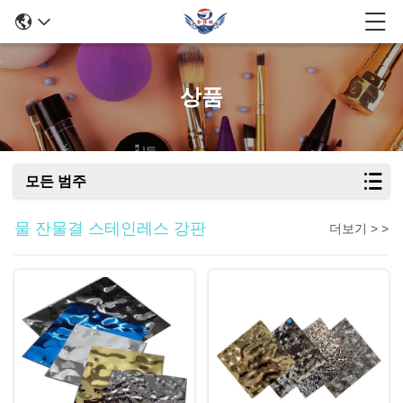
상품
모든 범주
물 잔물결 스테인레스 강판
더보기 > >