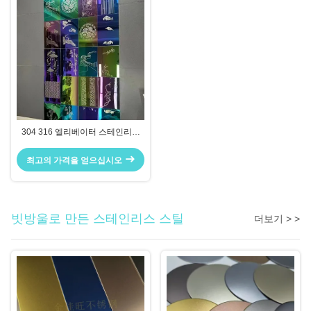
304 316 엘리베이터 스테인리스
스틸 시트 도어 패널 맞춤 패턴 지
문 방지 마감
최고의 가격을 얻으십시오
빗방울로 만든 스테인리스 스틸
더보기 > >