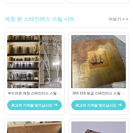
에칭 된 스테인레스 스틸 시트
더보기 > >
비디오
비디오
부드러운 에칭 스테인리스 스틸 시
304 316 등급 스테인리스 스틸 에
트 미끄럼 방지 맞춤형 크기 강철
칭 시트 - 간판 장식 및 산업용
장식 시트
최고의 가격을 얻으십시오
최고의 가격을 얻으십시오