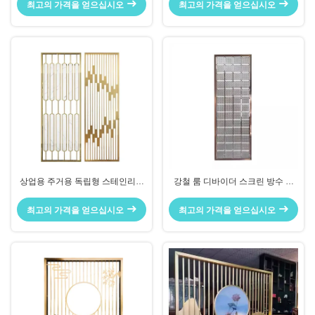
실용)
최고의 가격을 얻으십시오
최고의 가격을 얻으십시오
상업용 주거용 독립형 스테인리스
강철 룸 디바이더 스크린 방수 녹
스틸 스크린 파티션 부식 방지
방지 파티션 욕실 주방 사용
최고의 가격을 얻으십시오
최고의 가격을 얻으십시오