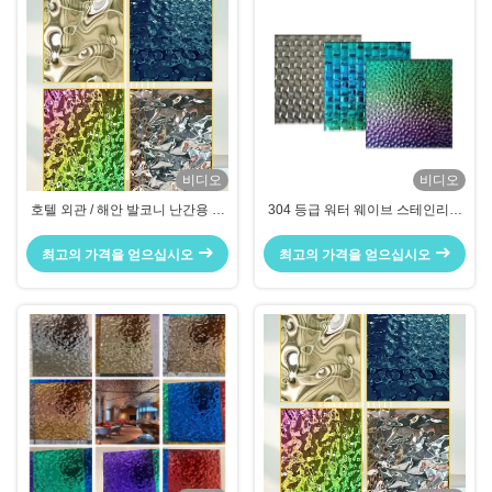
비디오
비디오
호텔 외관 / 해안 발코니 난간용 염
304 등급 워터 웨이브 스테인리스
수 분무 방지 304 물결 강판
스틸 패널, 건축 장식을 위해 사이
즈 맞춤
최고의 가격을 얻으십시오
최고의 가격을 얻으십시오