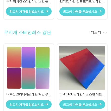
수제 망치질 스테인리스 스틸 플레
앤티크 마감 핸드 포지드 스테인리
이트, 실내 벽 장식용 독특한 질감
스 스틸 플레이트 가구 장식용 맞춤
사이즈
최고의 가격을 얻으십시오
최고의 가격을 얻으십시오
무지개 스테인레스 강판
더보기 > >
내후성 그라데이션 메탈 패널 무지
304 316L 스테인리스 스틸 레인보
개빛 강철 시트 야외 간판용
우 시트 맞춤형 사이즈 (무대 배경
용)
최고의 가격을 얻으십시오
최고의 가격을 얻으십시오