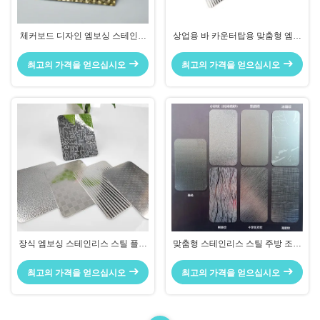
체커보드 디자인 엠보싱 스테인리
상업용 바 카운터탑용 맞춤형 엠보
스 스틸 플레이트 녹 방지 빌딩 외
싱 스테인리스 스틸 시트
관용
최고의 가격을 얻으십시오
최고의 가격을 얻으십시오
장식 엠보싱 스테인리스 스틸 플레
맞춤형 스테인리스 스틸 주방 조리
이트 두껍게 처리된 테이블 상판 덮
대 브러시 또는 헤어라인 마감 녹
개용 스크래치 방지
방지
최고의 가격을 얻으십시오
최고의 가격을 얻으십시오