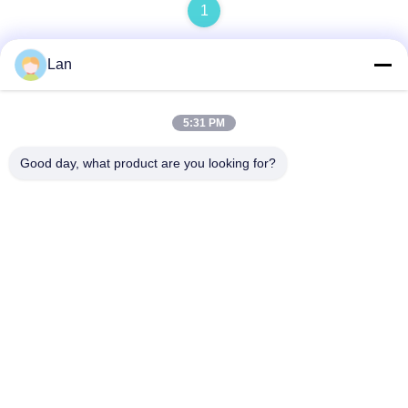
1
Lan
빠른 연락
5:31 PM
주소
Good day, what product are you looking for?
중국 광둥성 포산시 순더구 첸춘진 광롱 공업구 싱롱 11로 리
위안 금속 유통 센터 5동 1호
Tel
86--18126677821
이메일
965282586@qq.com