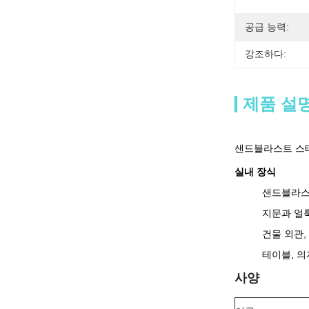
공급 능력:
강조하다:
제품 설
샌드블라스트 스
실내 장식
샌드블라스트
지문과 얼룩
건물 외관,
테이블, 의
사양