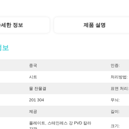
자세한 정보
제품 설명
정보
중국
인증:
시트
처리방법:
물 잔물결
표면 처리:
201 304
무늬:
제공
길이:
플레이트, 스테인레스 강 PVD 칼라 
크기:
강판