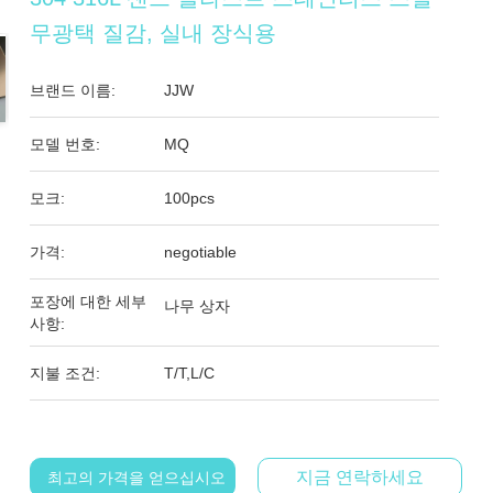
무광택 질감, 실내 장식용
브랜드 이름:
JJW
모델 번호:
MQ
모크:
100pcs
가격:
negotiable
포장에 대한 세부
나무 상자
사항:
지불 조건:
T/T,L/C
지금 연락하세요
최고의 가격을 얻으십시오