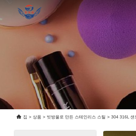
집
>
상품
>
빗방울로 만든 스테인리스 스틸
>
304 316