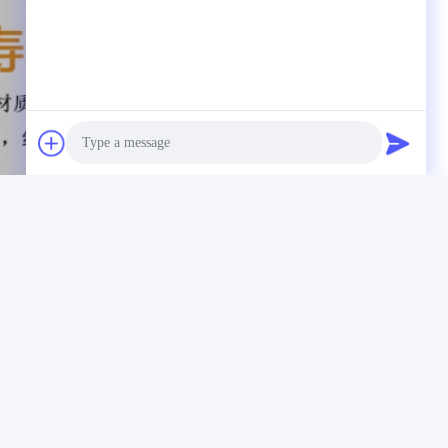
Photo
Video Call
Audio Call