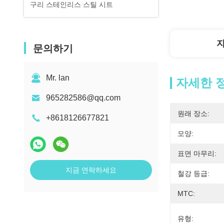
구리 스테인리스 스틸 시트
문의하기
Mr. lan
자세한 
965282586@qq.com
원래 장소:
+8618126677821
모양:
표면 마무리:
지금 연락하세요
철강 등급:
MTC:
유형: