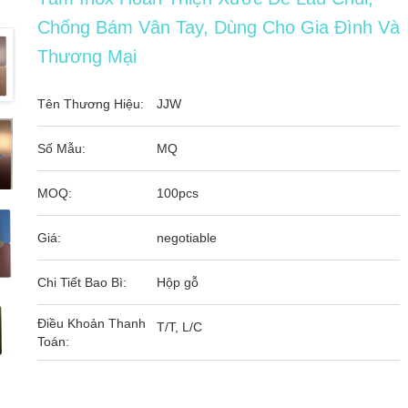
Chống Bám Vân Tay, Dùng Cho Gia Đình Và
Thương Mại
Tên Thương Hiệu:
JJW
Số Mẫu:
MQ
MOQ:
100pcs
Giá:
negotiable
Chi Tiết Bao Bì:
Hộp gỗ
Điều Khoản Thanh
T/T, L/C
Toán: