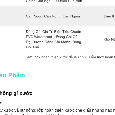
Chỉnh Của Bạn, 2000mm Của Bạn
Cán Nguội Cán Nóng, Cán Nguội
Điều K
Đóng Gói Giá Trị Biển Tiêu Chuẩn, 
PVC Waterproof + Đóng Gói Gỗ 
Khả N
Đại Dương Đáng Giá Mạnh, Đóng 
Gói Xuấ
Tấm Inox hoàn thiện xước dễ lau chùi
, 
Tấm Inox hoàn 
Sản Phẩm
hông gỉ xước
t
ầy xước và hư hỏng; lớp hoàn thiện xước che giấu những hao 