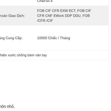
Chải/số 4
FOB CIF CFR EXW ECT, FOB CIF 
hoản Giao Dịch:
CFR CNF EWork DDP DDU, FOB 
/CFR /CIF
ăng Cung Cấp:
10000 Chiếc / Tháng
thiện xước chống bám vân tay
mòn nhỏ.