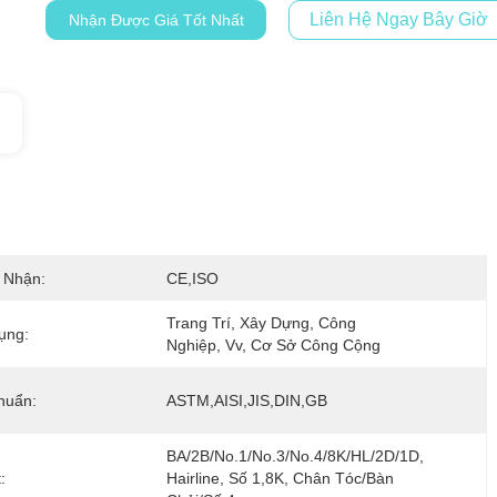
Liên Hệ Ngay Bây Giờ
Nhận Được Giá Tốt Nhất
 Nhận:
CE,ISO
Trang Trí, Xây Dựng, Công 
ụng:
Nghiệp, Vv, Cơ Sở Công Cộng
huẩn:
ASTM,AISI,JIS,DIN,GB
BA/2B/No.1/No.3/No.4/8K/HL/2D/1D, 
:
Hairline, Số 1,8K, Chân Tóc/bàn 