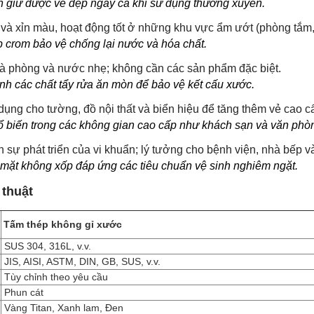
n giữ được vẻ đẹp ngay cả khi sử dụng thường xuyên.
và xỉn màu, hoạt động tốt ở những khu vực ẩm ướt (phòng tắm, 
p crom bảo vệ chống lại nước và hóa chất.
xà phòng và nước nhẹ; không cần các sản phẩm đặc biệt.
ánh các chất tẩy rửa ăn mòn để bảo vệ kết cấu xước.
ụng cho tường, đồ nội thất và biển hiệu để tăng thêm vẻ cao c
ổ biến trong các không gian cao cấp như khách sạn và văn phò
 sự phát triển của vi khuẩn; lý tưởng cho bệnh viện, nhà bếp 
 mặt không xốp đáp ứng các tiêu chuẩn vệ sinh nghiêm ngặt.
 thuật
Tấm thép không gỉ xước
SUS 304, 316L, v.v.
JIS, AISI, ASTM, DIN, GB, SUS, v.v.
Tùy chỉnh theo yêu cầu
Phun cát
Vàng Titan, Xanh lam, Đen