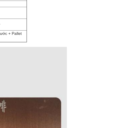
y
ước + Pallet