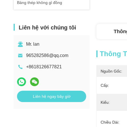
Bảng thép không gỉ đồng
Liên hệ với chúng tôi
Thông
Mr. lan
Thông Ti
965282586@qq.com
+8618126677821
Nguồn Gốc:
Cấp:
Liên hệ ngay bây giờ
Kiểu:
Chiều Dài: