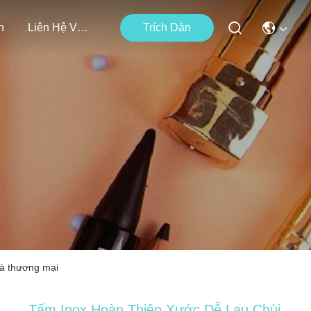
n
Liên Hệ Với Chúng Tôi
Trích Dẫn
và thương mại
Tấm Inox Hoàn Thiện Xước Dễ Lau Chùi,