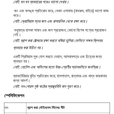
নোট: ঘন ঘন ব্যবহারের পরেও ভালো দেখায়।
জং এবং কলঙ্ক প্রতিরোধ করে, ভেজা এলাকায় (বাথরুম, বাইরে) ভালো কাজ
করে।
নোট: ক্রোমিয়াম স্তর জল এবং রাসায়নিক থেকে রক্ষা করে।
শুধুমাত্র হালকা সাবান এবং জল প্রয়োজন; কোনো বিশেষ পণ্যের প্রয়োজন
নেই।
নোট: ব্রাশ করা টেক্সচার রক্ষা করতে ঘষিয়া তুলিয়া ফেলিতে সক্ষম ক্লিনার
ব্যবহার করা উচিত নয়।
একটি প্রিমিয়াম লুক যোগ করতে দেয়াল, আসবাবপত্র এবং চিহ্নের জন্য
ব্যবহৃত হয়।
নোট: হোটেল এবং অফিসের মতো উচ্চ-শ্রেণীর স্থানগুলিতে জনপ্রিয়।
ব্যাকটেরিয়ার বৃদ্ধি প্রতিরোধ করে; হাসপাতাল, রান্নাঘর এবং খাদ্য কারখানার
জন্য আদর্শ।
নোট: নন-পোরস পৃষ্ঠ কঠোর স্বাস্থ্যবিধি মান পূরণ করে।
স্পেসিফিকেশন
নাম
ব্রাশ করা স্টেইনলেস স্টিলের শীট