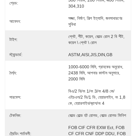
300 সিরিজ, 200 সিরিজ, 400 সিরিজ, 
গ্রেড:
304,310
সজ্জা, নির্মাণ, শিল্প ইত্যাদি, জনসাধারণের 
আবেদন:
সুবিধা
প্লেট, শীট, কয়েল, কোল্ড রোল 2 বি শীট, 
টাইপ:
কয়েল \ প্লেট \ রোল
স্ট্যান্ডার্ড:
ASTM,AISI,JIS,DIN,GB
1000-6000 মিমি, গ্রাহকের অনুরোধ, 
দৈর্ঘ্য:
2438 মিমি, আপনার কাস্টম অনুসারে, 
2000 মিমি
বিএ/2 বি/নং 1/নং 3/নং 4/8 কে/
সারফেস:
এইচএল/2 ডি/1 ডি, হেয়ারলাইন, নং 1,8 
কে, হেয়ারলাইন/ব্রাশ/নং 4
টেকনিক:
কোল্ড রোল্ড হট রোলড, কোল্ড রোলড ফিনিশ
FOB CIF CFR EXW Ect, FOB 
ট্রেডিং শর্তাবলী:
CF CFR CNF DDP DDU, FOB 