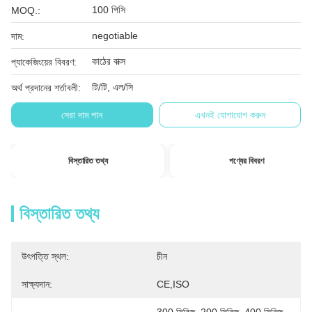
100 পিসি
MOQ.:
negotiable
দাম:
কাঠের বাক্স
প্যাকেজিংয়ের বিবরণ:
টি/টি, এল/সি
অর্থ প্রদানের শর্তাবলী:
সেরা দাম পান
এখনই যোগাযোগ করুন
বিস্তারিত তথ্য
পণ্যের বিবরণ
বিস্তারিত তথ্য
উৎপত্তি স্থল:
চীন
সাক্ষ্যদান:
CE,ISO