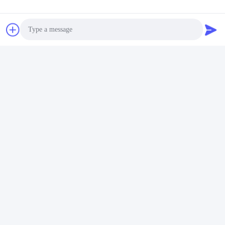
Photo
Video Call
Audio Call