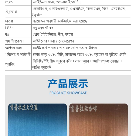
গ্রেড
এসইউএস ৩০৪, ৩১৬এল ইত্যাদি।
জেআইএস, এআইএসআই, এএসটিএম, ডিআইএন, জিবি, এসইউএস,
স্ট্যান্ডার্ড
ইত্যাদি
মাত্রা
প্রয়োজন অনুযায়ী কাস্টমাইজ করা হয়েছে
ফিনিশ
স্যান্ডব্লাস্ট করা
রঙ
গোল্ড টাইটানিয়াম, নীল, কালো
অ্যাপ্লিকেশন
আউটডোর স্কয়ার ডেকোরেশন
অগ্রিম সময়
৩০% জমা পাওয়ার পরে ৩৫ থেকে ৬০ কার্যদিবস
পরিশোধের শর্তাবলী
জমার জন্য ৩০% টিটি, চালানের আগে ৩০% ব্যালেন্স বা দৃষ্টিতে এলসি
পিভিসি/পিই ফিল্ম+মুক্তা কটন+বাবল ব্যাগ+ ওয়াটারপ্রুফ পেপার +
প্যাকিং
কাঠের প্যালেট