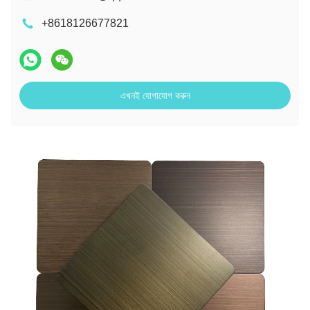
+8618126677821
এখনই যোগাযোগ করুন