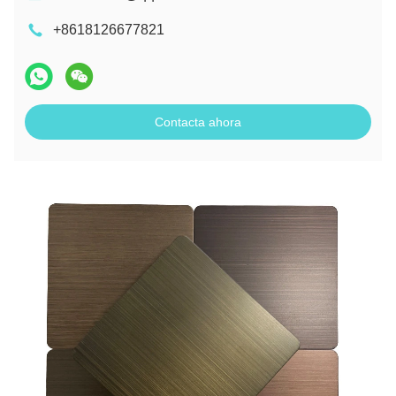
+8618126677821
Contacta ahora