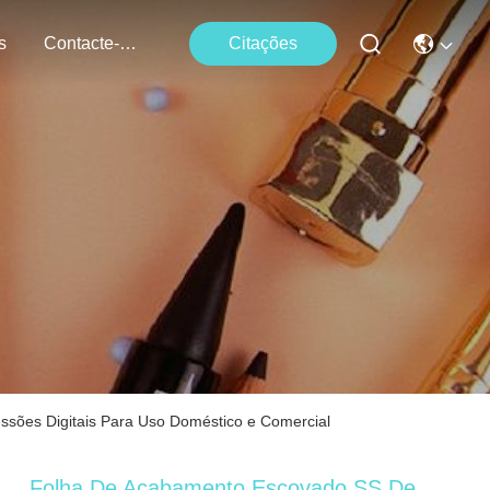
s
Contacte-Nos
Citações
ssões Digitais Para Uso Doméstico e Comercial
Folha De Acabamento Escovado SS De