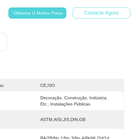
Contacte Agora
Obtenha O Melhor Preço
ão:
CE,ISO
Decoração, Construção, Indústria, 
:
Etc., Instalações Públicas
ASTM,AISI,JIS,DIN,GB
BA/2B/No.1/No.3/No.4/8k/HL/2d/1d, 