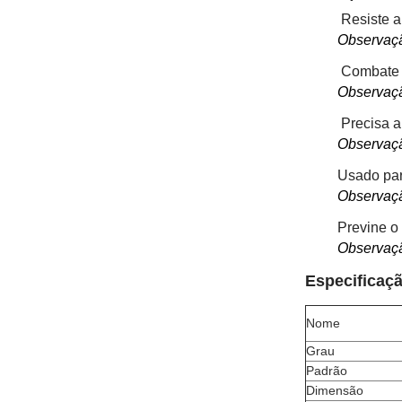
Resiste 
Observaçã
Combate 
Observaçã
Precisa a
Observaçã
Usado par
Observaçã
Previne o 
Observaçã
Especificaç
Nome
Grau
Padrão
Dimensão