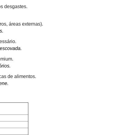
s desgastes.
s, áreas externas).
s.
essário.
 escovada.
emium.
rios.
icas de alimentos.
ene.