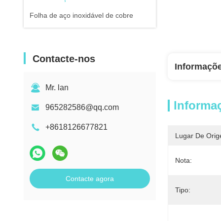
Folha de aço inoxidável de cobre
Contacte-nos
Informaçõ
Mr. lan
Informa
965282586@qq.com
+8618126677821
Lugar De Orig
Nota:
Contacte agora
Tipo: