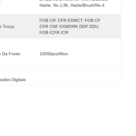
:
Hairle, No.1,8k, Hairle/Brush/No.4
FOB CIF CFR EXWCT, FOB CF 
 Troca:
CFR CNF EXWORK DDP DDU, 
FOB /CFR /CIF
e Da Fonte:
10000pcs/mon
sões Digitais