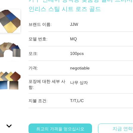
인리스 스틸 시트 로즈 골드
브랜드 이름:
JJW
모델 번호:
MQ
모크:
100pcs
가격:
negotiable
포장에 대한 세부 사
나무 상자
항:
지불 조건:
T/T,L/C
지금 연
최고의 가격을 얻으십시오