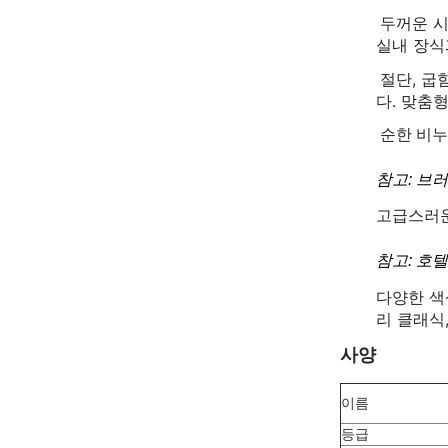
두꺼운 시
실내 장식
절단, 굽
다. 맞춤
순한 비누
참고: 브
고급스러운
참고: 호
다양한 색
리 클래식
사양
이름
등급