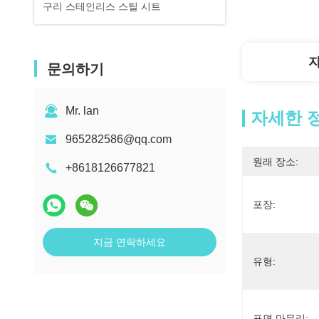
구리 스테인리스 스틸 시트
문의하기
Mr. lan
자세한 
965282586@qq.com
원래 장소:
+8618126677821
포장:
지금 연락하세요
유형:
표면 마무리: