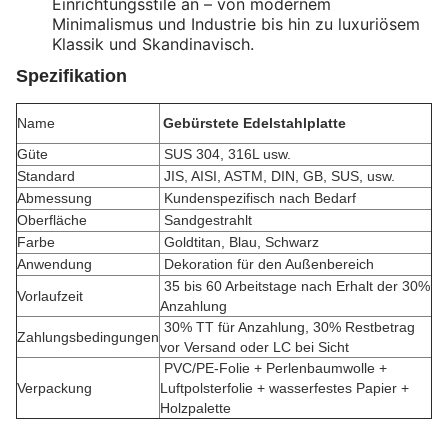
Einrichtungsstile an – von modernem
Minimalismus und Industrie bis hin zu luxuriösem
Klassik und Skandinavisch.
Spezifikation
Name
Gebürstete Edelstahlplatte
Güte
SUS 304, 316L usw.
Standard
JIS, AISI, ASTM, DIN, GB, SUS, usw.
Abmessung
Kundenspezifisch nach Bedarf
Oberfläche
Sandgestrahlt
Farbe
Goldtitan, Blau, Schwarz
Anwendung
Dekoration für den Außenbereich
35 bis 60 Arbeitstage nach Erhalt der 30%
Vorlaufzeit
Anzahlung
30% TT für Anzahlung, 30% Restbetrag
Zahlungsbedingungen
vor Versand oder LC bei Sicht
PVC/PE-Folie + Perlenbaumwolle +
Verpackung
Luftpolsterfolie + wasserfestes Papier +
Holzpalette