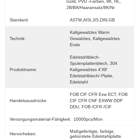
Gold, PVD -Farben, 8K, HL, 
2B/BA/Haaransatz/8K/Nr.
Standard:
ASTM,AISI,JIS,DIN,GB
Kaltgewalztes Warm 
Technik:
Gewalztes, Kaltgewalztes 
Ende
Edelstahlblech-
Spulenplattenblech, 304 
Produktname:
Kaltgewalztes 4'x8' 
Edelstahlblech/-Platte, 
Edelstahl
FOB CIF CFR Exw ECT, FOB 
Handelsausdrücke:
CIF CFR CNF EXWW DDP 
DDU, FOB /CFR /CIF
Versorgungsmaterial-Fähigkeit:
10000pcs/mon
Maßgefertigte
, 
farbige
, 
Hervorheben:
gebürstete Edelstahlplatte