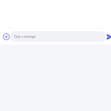
Photo
Video Call
Audio Call
Schlagworte:
Gebürstete Edelstahlplatte
Gebürstete Edelstahlplatten