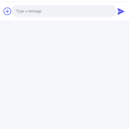
Photo
Video Call
Audio Call