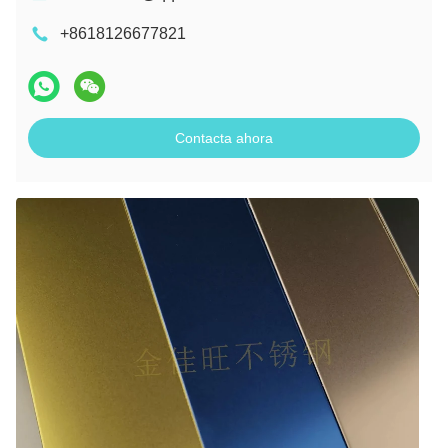
+8618126677821
Contacta ahora