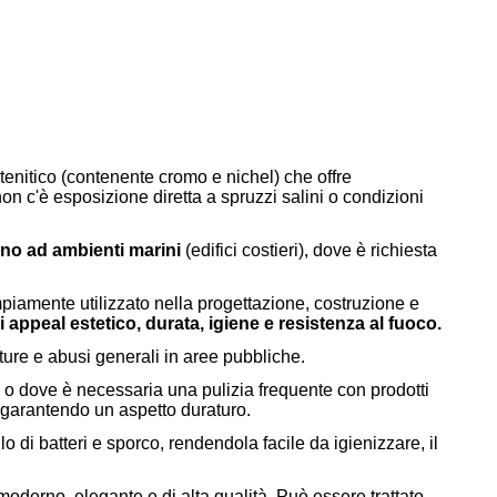
enitico (contenente cromo e nichel) che offre
on c'è esposizione diretta a spruzzi salini o condizioni
cino ad ambienti marini
(edifici costieri), dove è richiesta
piamente utilizzato nella progettazione, costruzione e
appeal estetico, durata, igiene e resistenza al fuoco.
ure e abusi generali in aree pubbliche.
 o dove è necessaria una pulizia frequente con prodotti
e, garantendo un aspetto duraturo.
di batteri e sporco, rendendola facile da igienizzare, il
moderno, elegante e di alta qualità.
Può essere trattato