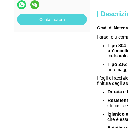
Descrizi
Contattaci ora
Gradi di Materia
I gradi più com
Tipo 304:
un'eccell
meteorolo
Tipo 316:
una maggio
I fogli di acci
finitura degli a
Durata e 
Resistenz
chimici de
Igienico e
che è esse
Estetica e