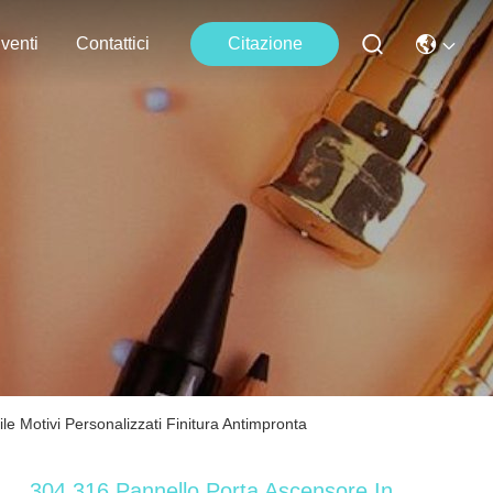
venti
Contattici
Citazione
le Motivi Personalizzati Finitura Antimpronta
304 316 Pannello Porta Ascensore In