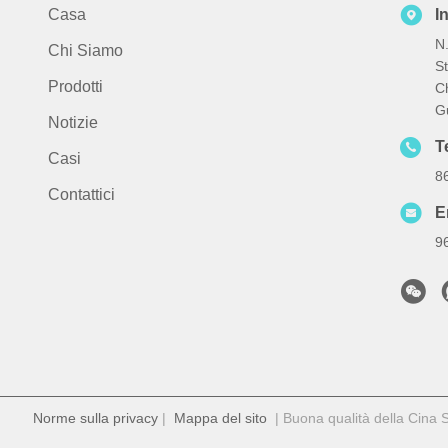
Casa
I
N.
Chi Siamo
St
Prodotti
Ch
G
Notizie
T
Casi
8
Contattici
E
9
Norme sulla privacy
|
Mappa del sito
| Buona qualità della Cina St