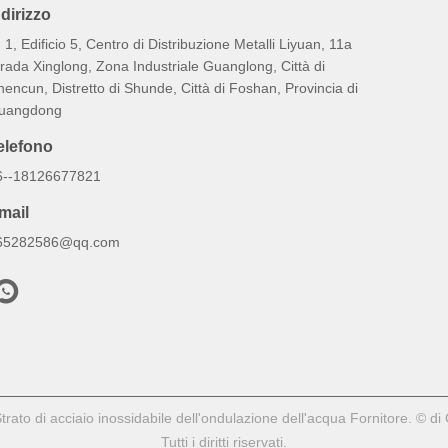
ndirizzo
 1, Edificio 5, Centro di Distribuzione Metalli Liyuan, 11a
rada Xinglong, Zona Industriale Guanglong, Città di
encun, Distretto di Shunde, Città di Foshan, Provincia di
uangdong
elefono
6--18126677821
mail
65282586@qq.com
rato di acciaio inossidabile dell'ondulazione dell'acqua Fornitore. © d
Tutti i diritti riservati.