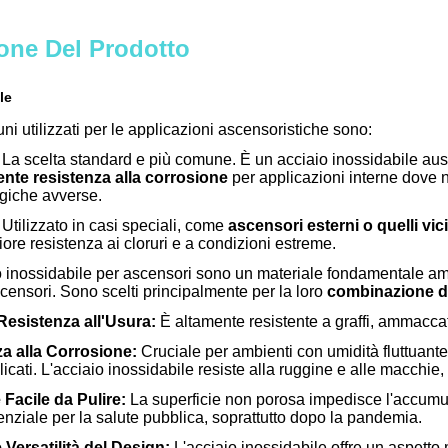
one Del Prodotto
le
uni utilizzati per le applicazioni ascensoristiche sono:
La scelta standard e più comune. È un acciaio inossidabile aust
ente resistenza alla corrosione
per applicazioni interne dove n
giche avverse.
Utilizzato in casi speciali, come
ascensori esterni o quelli vi
re resistenza ai cloruri e a condizioni estreme.
aio inossidabile per ascensori sono un materiale fondamentale am
scensori.
Sono scelti principalmente per la loro
combinazione di 
Resistenza all'Usura:
È altamente resistente a graffi, ammaccat
a alla Corrosione:
Cruciale per ambienti con umidità fluttuante
licati. L'acciaio inossidabile resiste alla ruggine e alle macchi
 Facile da Pulire:
La superficie non porosa impedisce l'accumulo 
nziale per la salute pubblica, soprattutto dopo la pandemia.
 Versatilità del Design:
L'acciaio inossidabile offre un aspetto 