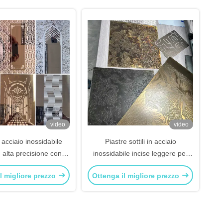
video
video
 acciaio inossidabile
Piastre sottili in acciaio
d alta precisione con
inossidabile incise leggere per
ionali funzioni di
coperture posteriori di dispositivi
l migliore prezzo
Ottenga il migliore prezzo
zione superficiale
elettronici