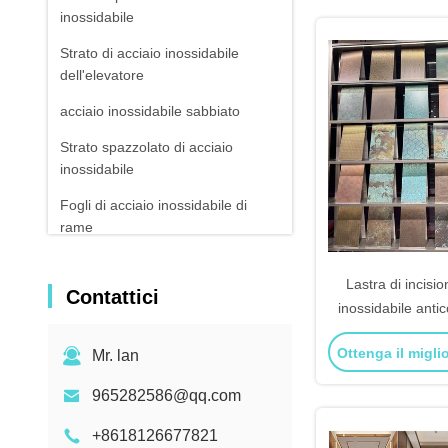
inossidabile
Strato di acciaio inossidabile
dell'elevatore
acciaio inossidabile sabbiato
Strato spazzolato di acciaio
inossidabile
Fogli di acciaio inossidabile di
rame
Lastra di incisio
Contattici
inossidabile anti
fontane da giardin
Ottenga il migli
Mr. lan
edific
965282586@qq.com
+8618126677821