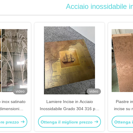
Acciaio inossidabile i
video
video
 inox satinato
Lamiere Incise in Acciaio
Piastre i
 dimensioni
Inossidabile Grado 304 316 per
incise su 
e, lamiere
Decorazione Segnaletica e Uso
per la d
ore prezzo
Ottenga il migliore prezzo
Ottenga i
n acciaio
Industriale