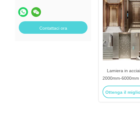
Contattaci ora
Lamiera in acciai
2000mm-6000mm an
decorazioni di c
Ottenga il migli