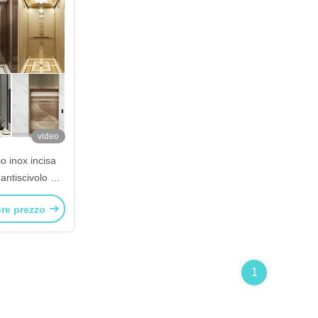
video
o inox incisa
tiscivolo per
ucina e bagno
ore prezzo
1