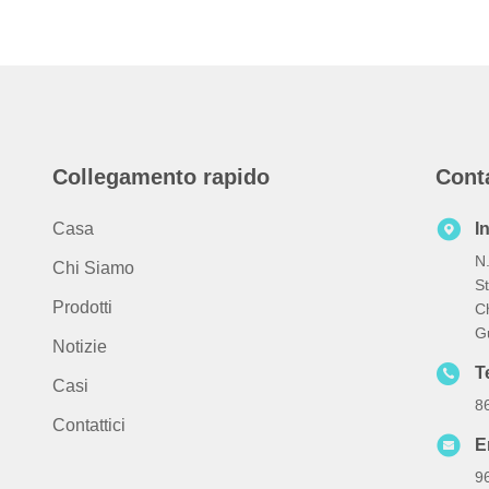
Collegamento rapido
Cont
Casa
I
N.
Chi Siamo
St
Prodotti
Ch
G
Notizie
T
Casi
8
Contattici
E
9