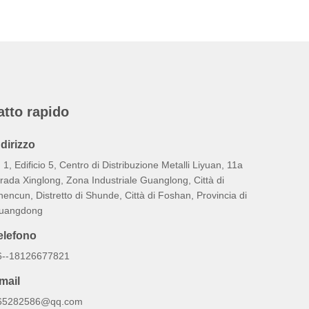
atto rapido
ndirizzo
 1, Edificio 5, Centro di Distribuzione Metalli Liyuan, 11a
rada Xinglong, Zona Industriale Guanglong, Città di
encun, Distretto di Shunde, Città di Foshan, Provincia di
uangdong
elefono
6--18126677821
mail
65282586@qq.com