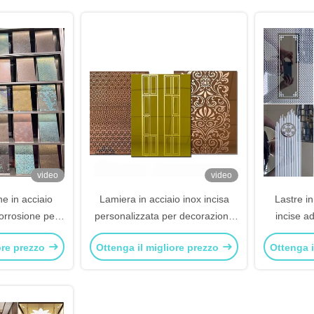
video
video
ne in acciaio
Lamiera in acciaio inox incisa
Lastre in
corrosione per
personalizzata per decorazione
incise a
o / facciate di
nell'industria aerospaziale e
eccez
ore prezzo
Ottenga il migliore prezzo
Ottenga i
i
medicale
decora