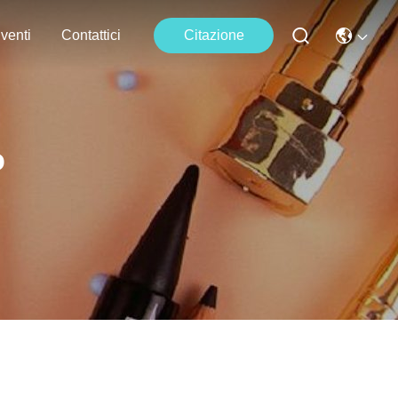
venti
Contattici
Citazione
o