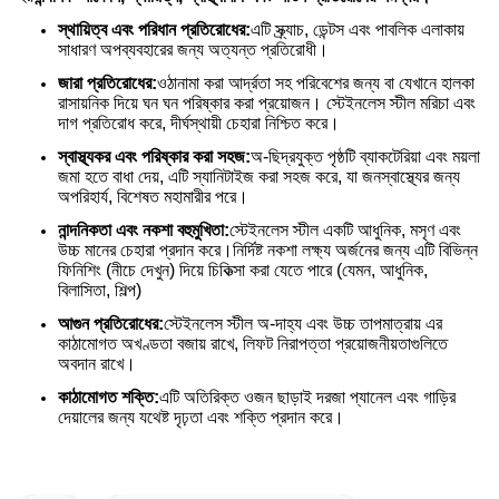
স্থায়িত্ব এবং পরিধান প্রতিরোধের:
এটি স্ক্র্যাচ, ডেন্টস এবং পাবলিক এলাকায়
সাধারণ অপব্যবহারের জন্য অত্যন্ত প্রতিরোধী।
জারা প্রতিরোধের:
ওঠানামা করা আর্দ্রতা সহ পরিবেশের জন্য বা যেখানে হালকা
রাসায়নিক দিয়ে ঘন ঘন পরিষ্কার করা প্রয়োজন। স্টেইনলেস স্টীল মরিচা এবং
দাগ প্রতিরোধ করে, দীর্ঘস্থায়ী চেহারা নিশ্চিত করে।
স্বাস্থ্যকর এবং পরিষ্কার করা সহজ:
অ-ছিদ্রযুক্ত পৃষ্ঠটি ব্যাকটেরিয়া এবং ময়লা
জমা হতে বাধা দেয়, এটি স্যানিটাইজ করা সহজ করে, যা জনস্বাস্থ্যের জন্য
অপরিহার্য, বিশেষত মহামারীর পরে।
নান্দনিকতা এবং নকশা বহুমুখিতা:
স্টেইনলেস স্টীল একটি আধুনিক, মসৃণ এবং
উচ্চ মানের চেহারা প্রদান করে।
নির্দিষ্ট নকশা লক্ষ্য অর্জনের জন্য এটি বিভিন্ন
ফিনিশিং (নীচে দেখুন) দিয়ে চিকিত্সা করা যেতে পারে (যেমন, আধুনিক,
বিলাসিতা, শিল্প)
আগুন প্রতিরোধের:
স্টেইনলেস স্টীল অ-দাহ্য এবং উচ্চ তাপমাত্রায় এর
কাঠামোগত অখণ্ডতা বজায় রাখে, লিফট নিরাপত্তা প্রয়োজনীয়তাগুলিতে
অবদান রাখে।
কাঠামোগত শক্তি:
এটি অতিরিক্ত ওজন ছাড়াই দরজা প্যানেল এবং গাড়ির
দেয়ালের জন্য যথেষ্ট দৃঢ়তা এবং শক্তি প্রদান করে।