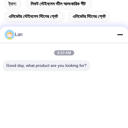
ট্যাগ:
লিফট স্টেইনলেস স্টীল আলংকারিক শীট
এলিভেটর স্টেইনলেস স্টিলের প্লেট
এলিভেটর স্টিলের প্লেট
Lan
দ্রুত যোগাযোগ
6:23 AM
Good day, what product are you looking for?
ঠিকানা
১ নং, ৫ নং বিল্ডিং, লিয়ুয়ান মেটাল ডিস্ট্রিবিউশন সেন্টার, জিংলং ১১তম রোড, গুয়াংলং
শিল্পাঞ্চল, চেনকুন টাউন, শুন্দে জেলা, ফোশান সিটি, গুয়াংডং প্রদেশ
টেলিফোন
86--18126677821
ই-মেইল
965282586@qq.com