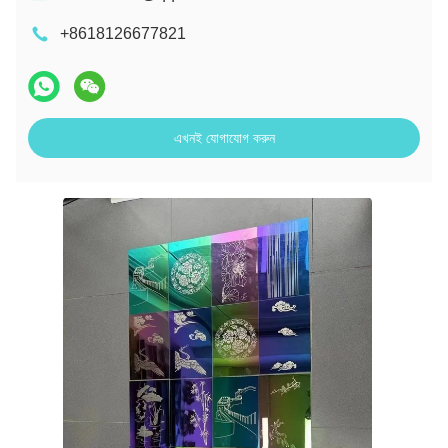
+8618126677821
এখনই যোগাযোগ করুন