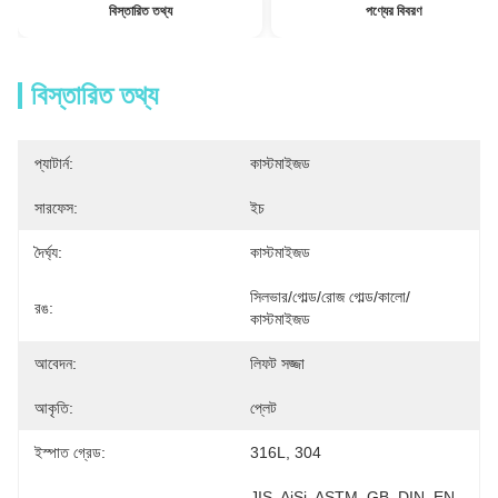
বিস্তারিত তথ্য
পণ্যের বিবরণ
বিস্তারিত তথ্য
প্যাটার্ন:
কাস্টমাইজড
সারফেস:
ইচ
দৈর্ঘ্য:
কাস্টমাইজড
সিলভার/গোল্ড/রোজ গোল্ড/কালো/
রঙ:
কাস্টমাইজড
আবেদন:
লিফট সজ্জা
আকৃতি:
প্লেট
ইস্পাত গ্রেড:
316L, 304
JIS, AiSi, ASTM, GB, DIN, EN, 