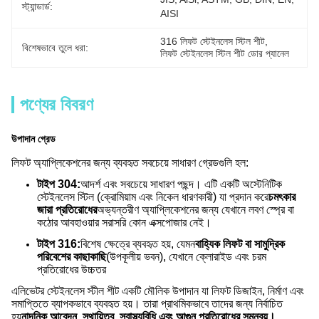
স্ট্যান্ডার্ড:
AISI
316 লিফট স্টেইনলেস স্টিল শীট
, 
বিশেষভাবে তুলে ধরা:
লিফট স্টেইনলেস স্টিল শীট ডোর প্যানেল
পণ্যের বিবরণ
উপাদান গ্রেড
লিফট অ্যাপ্লিকেশনের জন্য ব্যবহৃত সবচেয়ে সাধারণ গ্রেডগুলি হল:
টাইপ 304:
আদর্শ এবং সবচেয়ে সাধারণ পছন্দ। এটি একটি অস্টেনিটিক
স্টেইনলেস স্টিল (ক্রোমিয়াম এবং নিকেল ধারণকারী) যা প্রদান করে
চমৎকার
জারা প্রতিরোধের
অভ্যন্তরীণ অ্যাপ্লিকেশনের জন্য যেখানে লবণ স্প্রে বা
কঠোর আবহাওয়ার সরাসরি কোন এক্সপোজার নেই।
টাইপ 316:
বিশেষ ক্ষেত্রে ব্যবহৃত হয়, যেমন
বাহ্যিক লিফট বা সামুদ্রিক
পরিবেশের কাছাকাছি
(উপকূলীয় ভবন), যেখানে ক্লোরাইড এবং চরম
প্রতিরোধের উচ্চতর
এলিভেটর স্টেইনলেস স্টীল শীট একটি মৌলিক উপাদান যা লিফট ডিজাইন, নির্মাণ এবং
সমাপ্তিতে ব্যাপকভাবে ব্যবহৃত হয়।
তারা প্রাথমিকভাবে তাদের জন্য নির্বাচিত
হয়
নান্দনিক আবেদন, স্থায়িত্ব, স্বাস্থ্যবিধি এবং আগুন প্রতিরোধের সমন্বয়।