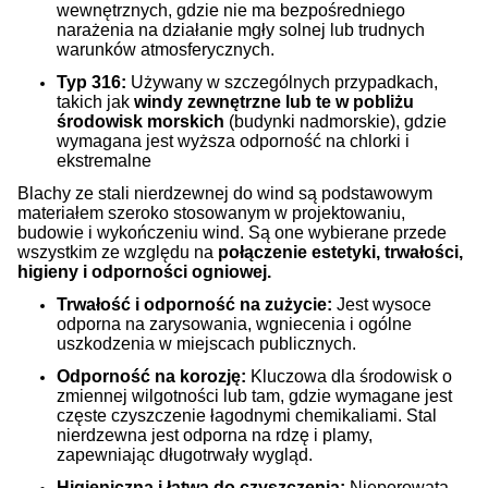
wewnętrznych, gdzie nie ma bezpośredniego
narażenia na działanie mgły solnej lub trudnych
warunków atmosferycznych.
Typ 316:
Używany w szczególnych przypadkach,
takich jak
windy zewnętrzne lub te w pobliżu
środowisk morskich
(budynki nadmorskie), gdzie
wymagana jest wyższa odporność na chlorki i
ekstremalne
Blachy ze stali nierdzewnej do wind są podstawowym
materiałem szeroko stosowanym w projektowaniu,
budowie i wykończeniu wind.
Są one wybierane przede
wszystkim ze względu na
połączenie estetyki, trwałości,
higieny i odporności ogniowej.
Trwałość i odporność na zużycie:
Jest wysoce
odporna na zarysowania, wgniecenia i ogólne
uszkodzenia w miejscach publicznych.
Odporność na korozję:
Kluczowa dla środowisk o
zmiennej wilgotności lub tam, gdzie wymagane jest
częste czyszczenie łagodnymi chemikaliami. Stal
nierdzewna jest odporna na rdzę i plamy,
zapewniając długotrwały wygląd.
Higieniczna i łatwa do czyszczenia:
Nieporowata