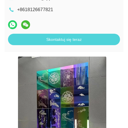
+8618126677821
Skontaktuj się teraz