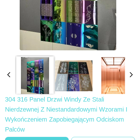
304 316 Panel Drzwi Windy Ze Stali
Nierdzewnej Z Niestandardowymi Wzorami I
Wykończeniem Zapobiegającym Odciskom
Palców