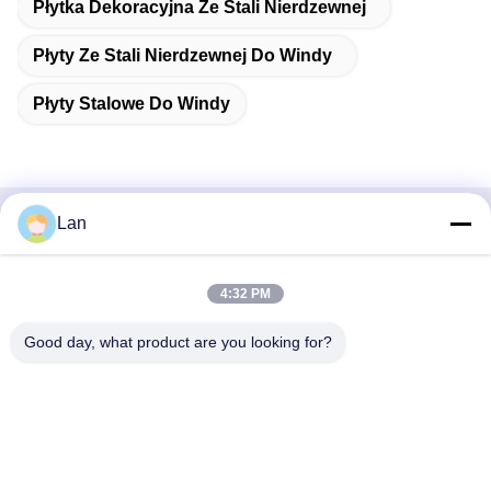
Płytka Dekoracyjna Ze Stali Nierdzewnej
Płyty Ze Stali Nierdzewnej Do Windy
Płyty Stalowe Do Windy
Lan
Szybki kontakt
Adres
4:32 PM
Nr 1, Budynek 5, Liyuan Metal Distribution Center, 11. Droga
Good day, what product are you looking for?
Xinglong, Strefa Przemysłowa Guanglong, Miasto Chencun,
Dzielnica Shunde, Miasto Foshan, Prowincja Guangdong
Tel.
86--18126677821
Wiadomość elektroniczna