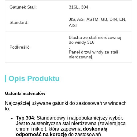
Gatunek Stali:
316L, 304
JIS, AiSi, ASTM, GB, DIN, EN, 
Standard:
AISI
Blacha ze stali nierdzewnej 
do windy 316
Podkreślić:
, 
Panel drzwi windy ze stali 
nierdzewnej
Opis Produktu
Gatunki materiałów
Najczęściej używane gatunki do zastosowań w windach
to:
Typ 304:
Standardowy i najpopularniejszy wybór.
Jest to austenityczna stal nierdzewna (zawierająca
chrom i nikiel), która zapewnia
doskonałą
odporność na korozję
do zastosowań