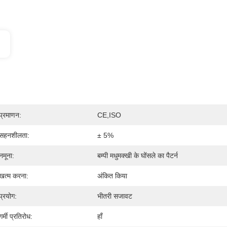
प्रमाणन:
CE,ISO
सहनशीलता:
± 5%
नमूना:
बम्पी मधुमक्खी के घोंसले का पैटर्न
खत्म करना:
अंकित किया
प्रयोग:
भीतरी सजावट
गर्मी प्रतिरोध:
हाँ