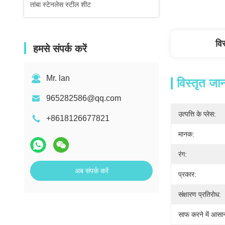
तांबा स्टेनलेस स्टील शीट
वि
हमसे संपर्क करें
Mr. lan
विस्तृत जा
965282586@qq.com
उत्पत्ति के प्लेस:
+8618126677821
मानक:
रंग:
अब संपर्क करें
प्रकार:
संक्षारण प्रतिरोध:
साफ करने में आसा