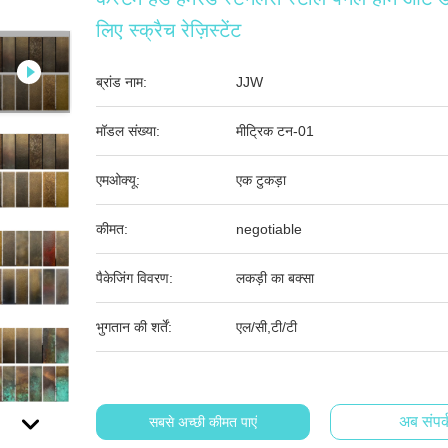
लिए स्क्रैच रेज़िस्टेंट
ब्रांड नाम:
JJW
मॉडल संख्या:
मीट्रिक टन-01
एमओक्यू:
एक टुकड़ा
कीमत:
negotiable
पैकेजिंग विवरण:
लकड़ी का बक्सा
भुगतान की शर्तें:
एल/सी,टी/टी
अब संपर्
सबसे अच्छी कीमत पाएं