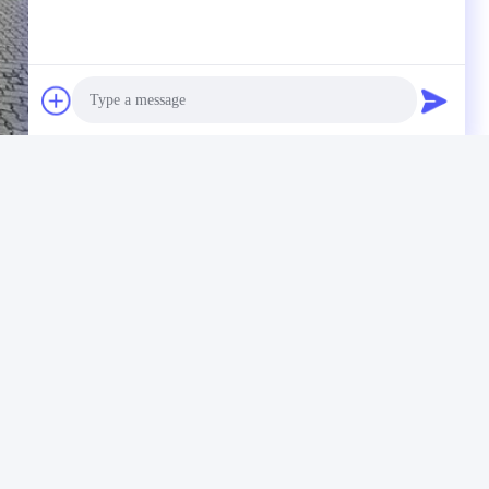
Photo
Video Call
Audio Call