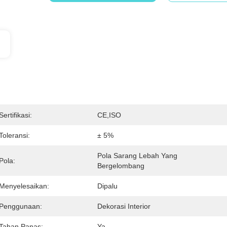
Sertifikasi:
CE,ISO
Toleransi:
± 5%
Pola Sarang Lebah Yang 
Pola:
Bergelombang
Menyelesaikan:
Dipalu
Penggunaan:
Dekorasi Interior
Tahan Panas:
Ya