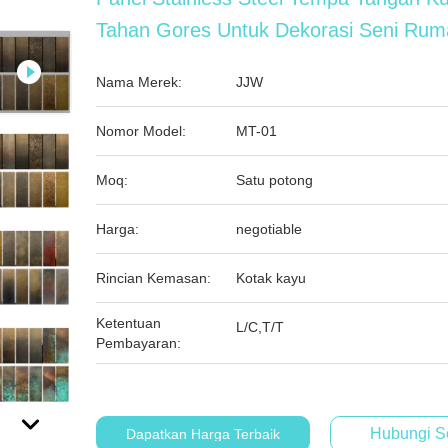
Tahan Gores Untuk Dekorasi Seni Ru
Nama Merek:
JJW
Nomor Model:
MT-01
Moq:
Satu potong
Harga:
negotiable
Rincian Kemasan:
Kotak kayu
Ketentuan
L/C,T/T
Pembayaran:
Hubungi S
Dapatkan Harga Terbaik