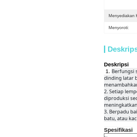
Menyediakan
Menyoroti:
Deskrip
Deskripsi
Berfungsi 
1.
dinding latar 
menambahkan k
2. 
Setiap lemp
diproduksi sec
meningkatkan 
3. 
Berpadu bai
batu, atau ka
Spesifikasi