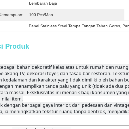
Lembaran Baja 
 Kemampuan:
100 Pcs/mon
Panel Stainless Steel Tempa Tangan Tahan Gores
, 
Pan
si Produk
sebagai bahan dekoratif kelas atas untuk rumah dan ruang
belakang TV, dekorasi foyer, dan fasad bar restoran. Tekstu
edalaman dan karakter yang tidak dimiliki oleh bahan b
engan menampilkan tanda palu yang unik (tidak ada dua poto
ara massal. Eksklusivitas ini menarik bagi konsumen yang m
nilai item.
k dengan berbagai gaya interior, dari pedesaan dan vintag
ca, ia meningkatkan tekstur ruang tanpa bentrok, menjadika