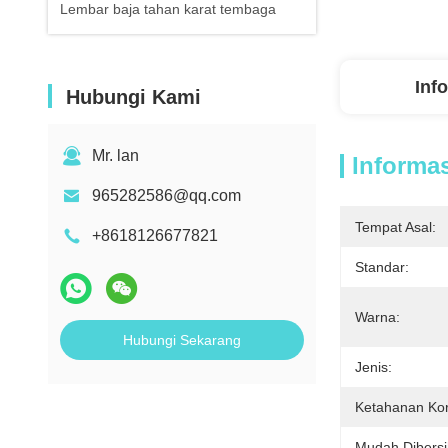
Lembar baja tahan karat tembaga
Inf
Hubungi Kami
Mr. lan
Informas
965282586@qq.com
Tempat Asal:
+8618126677821
Standar:
Warna:
Hubungi Sekarang
Jenis:
Ketahanan Kor
Mudah Dibersi