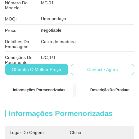
Número Do
MT-01
Modelo:
Uma pedaço
MOQ:
negotiable
Preço:
Detalhes Da
Caixa de madeira
Embalagem:
Condições De
L/C,T/T
Pagamento:
Obtenha O Melhor Preço
Contacte Agora
Informações Pormenorizadas
Descrição Do Produto
Informações Pormenorizadas
Lugar De Origem:
China