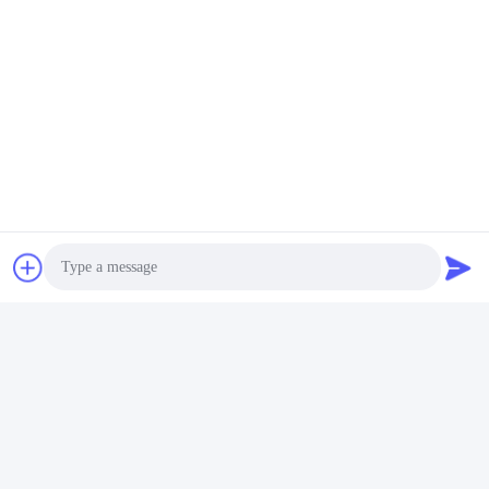
Photo
Video Call
Audio Call