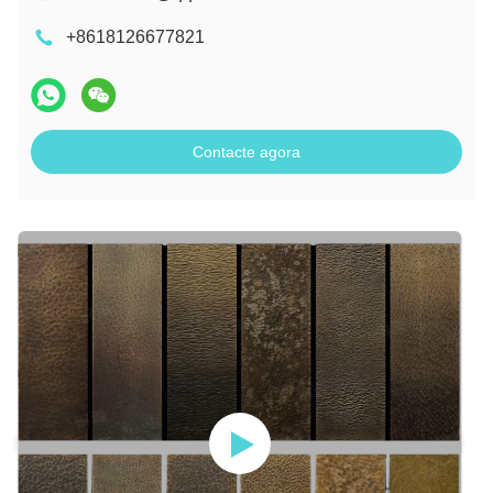
+8618126677821
Contacte agora