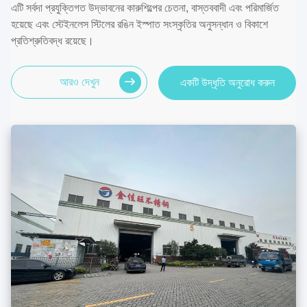
এটি সর্বদা প্রযুক্তিগত উদ্ভাবনের কারুশিল্পের চেতনা, বাস্তববাদী এবং পরিমার্জিত
হয়েছে এবং স্টেইনলেস স্টিলের রঙিন ইস্পাত সংস্কৃতির অনুসন্ধান ও বিকাশে
প্রতিশ্রুতিবদ্ধ রয়েছে।
আরও দেখুন
একটি উদ্ধৃতি অনুরোধ করুন