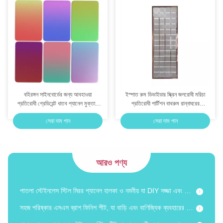
বহিরঙ্গন সাইনবোর্ডের জন্য আবহাওয়া
ইস্পাত রুম ডিভাইডার স্ক্রিন জলরোধী মরিচা
হ্যান্ডমেড ৩০৪ হাতুড়িযুক্ত স্টেইনলেস স্টিল শীট, যা বাড়ির সাজসজ্জার জন্য মরিচা প্রতিরোধী
প্রতিরোধী গ্রেডিয়েন্ট ধাতব প্যানেল মুক্তাভ
প্রতিরোধী পার্টিশন বাথরুম রান্নাঘরের
ইস্পাত শীট
ব্যবহারের জন্য
ফার্নিচার ইনলে এর জন্য কাস্টমাইজড হাতে তৈরি হাতুড়ি দিয়ে পেটানো ইস্পাত শীট পালিশ করা সারফেস
সেরা দাম পান
সেরা দাম পান
কাস্টম আকারের আয়না স্টেইনলেস স্টিল প্লেট শীট অভ্যন্তর সজ্জার জন্য সহজ পরিষ্কার
8K উচ্চ গ্লস স্টেইনলেস স্টিল মিরর প্লেট বাথরুম সংস্কারের জন্য ASTM AISI DIN JIS GB
আরও পণ্য
304 আয়না স্টেইনলেস স্টিল শীট উচ্চ পলিশ, অভ্যন্তর সজ্জার জন্য মরিচা প্রতিরোধী
পাতলা স্টেইনলেস স্টিল মিরর প্যানেল হালকা ও নমনীয় যা DIY সজ্জা এবং আসবাবের অলঙ্করণের জন্য উপযুক্ত
সহজ পরিষ্কার এসএস ব্রাশ ফিনিশ শীট, যা বাড়ি এবং বাণিজ্যিক ব্যবহারের জন্য উপযুক্ত, আঙুলের ছাপ প্রতিরোধী
খাবার গ্রেড ব্রাশ করা স্টেইনলেস স্টিল শীট রান্নাঘর, পরীক্ষাগার এবং খাদ্য প্রক্রিয়াকরণ এলাকার জন্য স্বাস্থ্যকর