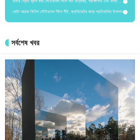
মোটা আয়না ফিনিশ স্টেইনলেস স্টিল শীট, ক্যাবিনেটের জন্য প্রতিফলিত উপাদান
বাণিজ্যিক সজ্জার জন্য আয়না পালিশ করা স্টেইনলেস স্টিল শীট, উচ্চ চকচকে, ক্ষয় প্রতিরোধী
2000mm-6000mm খোদাই করা স্টেইনলেস স্টিল শীট রান্নাঘর বাথরুমের সজ্জার জন্য অ্যান্টি স্লিপ
এয়ারোস্পেস চিকিৎসা শিল্প সজ্জার জন্য কাস্টমাইজড এচড স্টেইনলেস স্টীল শীট
সর্বশেষ খবর
মসৃণ খোদাই করা স্টেইনলেস স্টিল শীট অ্যান্টি স্লিপ কাস্টমাইজড সাইজ স্টিল ডেকোরেটিভ শীট
বৈদ্যুতিন যন্ত্রের পিছনের কভারের জন্য হালকা ওজনের পাতলা গেজ এচড স্টেইনলেস স্টিল প্লেট
কাস্টম ডিজাইন করা এচড স্টেইনলেস স্টিল প্লেট, আসবাবপত্র সজ্জার জন্য অ্যান্টি-কোরোশন
304 316L স্টেইনলেস স্টিল এচড শীট উচ্চ প্রযুক্তি সরঞ্জাম উপাদানগুলির জন্য নির্ভুলভাবে তৈরি
বাগান ঝর্ণা / বিল্ডিং সম্মুখভাগের জন্য অ্যান্টি-জারা স্টেইনলেস স্টিল এচিং শীট
হ্যান্ড হ্যামারড স্টেইনলেস স্টিল প্লেট, অভ্যন্তরীণ দেয়ালের শিল্প সজ্জার জন্য অনন্য টেক্সচারযুক্ত
আবহাওয়া প্রতিরোধী হাতুড়ি দিয়ে তৈরি স্টেইনলেস স্টিলের শীট, যা বাইরের প্যাটিও কভারের জন্য উপযুক্ত
মাল্টি স্টাইল হ্যান্ড হ্যামারড ফিনিশ স্টেইনলেস স্টিল প্লেট আধুনিক অভ্যন্তরীণ থিম
হ্যান্ডমেড ৩০৪ হাতুড়িযুক্ত স্টেইনলেস স্টিল শীট, যা বাড়ির সাজসজ্জার জন্য মরিচা প্রতিরোধী