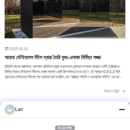
ফার্নিচার ইনলে এর জন্য কাস্টমাইজড হাতে তৈরি হাতুড়ি দিয়ে পেটানো ইস্পাত শীট পালিশ করা সারফেস
কাস্টম আকারের আয়না স্টেইনলেস স্টিল প্লেট শীট অভ্যন্তর সজ্জার জন্য সহজ পরিষ্কার
8K উচ্চ গ্লস স্টেইনলেস স্টিল মিরর প্লেট বাথরুম সংস্কারের জন্য ASTM AISI DIN JIS GB
2025-11-12
আয়না স্টেইনলেস স্টিল দ্বারা তৈরি বৃহৎ-এলাকা নির্বিঘ্ন সজ্জা
2025 সালের অক্টোবরে, ন্যাশনাল এক্সিবিশন অ্যান্ড কনভেনশন সেন্টারের সংস্কার প্রকল্পে একটি 1,800㎡
নির্বিঘ্ন আয়না স্টেইনলেস স্টিলের দেয়াল স্থাপন একটি শিল্প মানদণ্ড হয়ে ওঠে। এই প্রকল্পে 0.3-1.2 মিমি
পুরুত্বের স্টেইনলেস স্টিলের পাত ব্যবহার করা হয়েছিল এবং "যান্ত্রিক পলিশিং + রাসায়নিক পলিশিং" এর সমন্বিত
...
আরও দেখুন
Lan
দ্রুত যোগাযোগ
6:32 PM