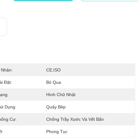
 Nhận:
CE,ISO
ài Đặt:
Bỏ Qua
ạng:
Hình Chữ Nhật
Sử Dụng:
Quây Bêp
hống Cự:
Chống Trầy Xước Và Vết Bẩn
ỡ:
Phong Tục