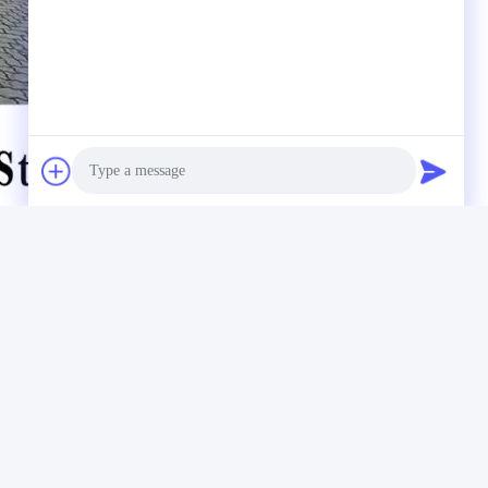
Photo
Video Call
Audio Call