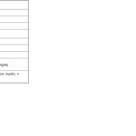
 ngay
ấm nước +