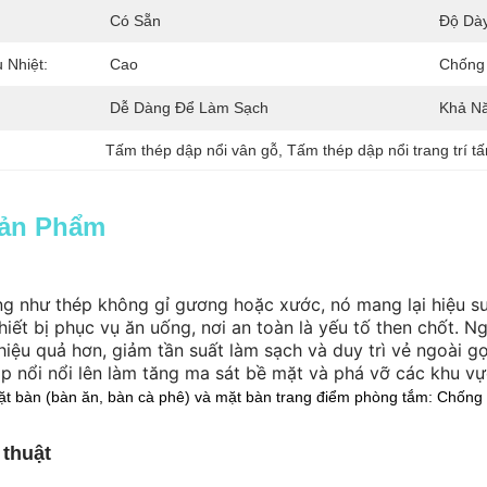
Có Sẵn
Độ Dày
 Nhiệt:
Cao
Chống
Dễ Dàng Để Làm Sạch
Khả N
Tấm thép dập nổi vân gỗ
, 
Tấm thép dập nổi trang trí tấ
Sản Phẩm
g như thép không gỉ gương hoặc xước, nó mang lại hiệu su
iết bị phục vụ ăn uống, nơi an toàn là yếu tố then chốt. Ng
hiệu quả hơn, giảm tần suất làm sạch và duy trì vẻ ngoài 
p nổi nổi lên làm tăng ma sát bề mặt và phá vỡ các khu vự
t bàn (bàn ăn, bàn cà phê) và mặt bàn trang điểm phòng tắm: Chống t
 thuật