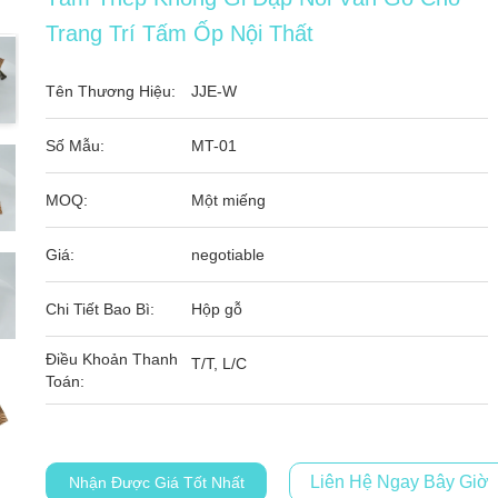
Trang Trí Tấm Ốp Nội Thất
Tên Thương Hiệu:
JJE-W
Số Mẫu:
MT-01
MOQ:
Một miếng
Giá:
negotiable
Chi Tiết Bao Bì:
Hộp gỗ
Điều Khoản Thanh
T/T, L/C
Toán:
Liên Hệ Ngay Bây Giờ
Nhận Được Giá Tốt Nhất