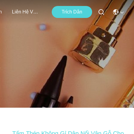
n
Liên Hệ Với Chúng Tôi
Trích Dẫn
Tấm Thép Không Gỉ Dập Nổi Vân Gỗ Cho