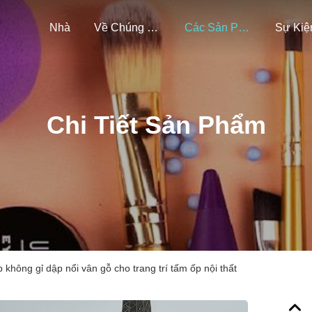
Nhà
Về Chúng Tôi
Các Sản Phẩm
Sự Kiệ
Chi Tiết Sản Phẩm
 không gỉ dập nổi vân gỗ cho trang trí tấm ốp nội thất