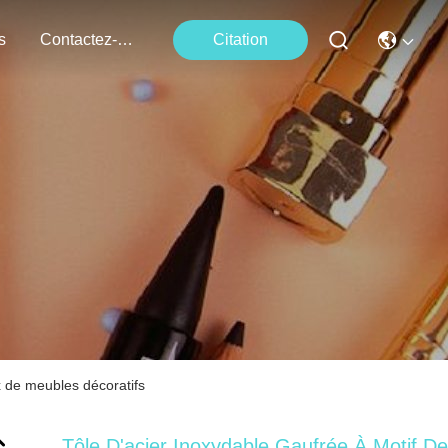
s
Contactez-Nous
Citation
x de meubles décoratifs
Tôle D'acier Inoxydable Gaufrée À Motif De