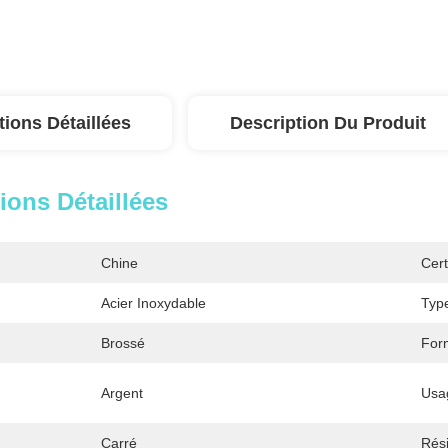
tions Détaillées
Description Du Produit
ions Détaillées
Chine
Cert
Acier Inoxydable
Type
Brossé
For
Argent
Usa
Carré
Rési