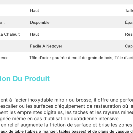
Haut
Taill
on:
Disponible
Épai
La Chaleur:
Haut
Rési
Facile À Nettoyer
Cap
ence:
Tôle d'acier gaufrée à motif de grain de bois
, 
Tôle d'ac
ion Du Produit
ent à l'acier inoxydable miroir ou brossé, il offre une per
escalier ou les surfaces d'équipement de restauration où la
ent les empreintes digitales, les taches et les rayures min
gnée même en cas d'utilisation quotidienne intensive.
 en relief augmente la friction de surface et brise les zones 
eaux de table (tables à manger, tables basses) et de plans de vasque de 