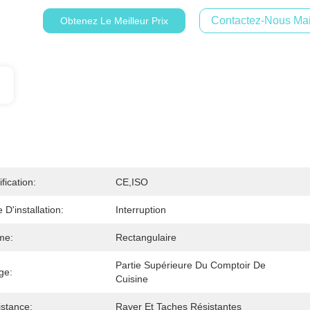
Contactez-Nous Mai
Obtenez Le Meilleur Prix
ification:
CE,ISO
 D'installation:
Interruption
me:
Rectangulaire
Partie Supérieure Du Comptoir De 
ge:
Cuisine
stance:
Rayer Et Taches Résistantes