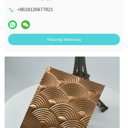
+8618126677821
Hubungi Sekarang