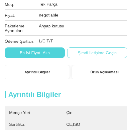
Tek Parça
Moq:
negotiable
Fiyat:
Paketleme
Ahşap kutusu
Ayrıntıları:
L/C,T/T
Ödeme Şartları:
En İyi Fiyatı Alın
Şimdi Iletişime Geçin
Ayrıntılı Bilgiler
Ürün Açıklaması
Ayrıntılı Bilgiler
Menşe Yeri:
Çin
Sertifika:
CE,ISO