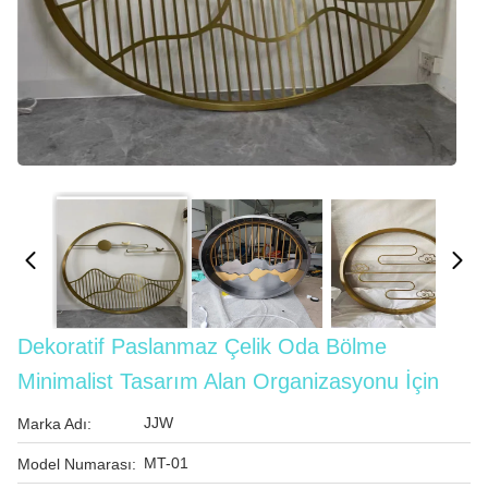
Dekoratif Paslanmaz Çelik Oda Bölme
Minimalist Tasarım Alan Organizasyonu İçin
JJW
Marka Adı:
MT-01
Model Numarası: