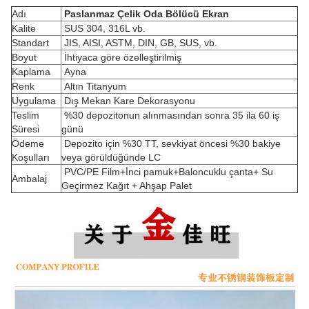
Adı
Paslanmaz Çelik Oda Bölücü Ekran
Kalite
SUS 304, 316L vb.
Standart
JIS, AISI, ASTM, DIN, GB, SUS, vb.
Boyut
İhtiyaca göre özelleştirilmiş
Kaplama
Ayna
Renk
Altın Titanyum
Uygulama
Dış Mekan Kare Dekorasyonu
Teslim
%30 depozitonun alınmasından sonra 35 ila 60 iş
Süresi
günü
Ödeme
Depozito için %30 TT, sevkiyat öncesi %30 bakiye
Koşulları
veya görüldüğünde LC
PVC/PE Film+İnci pamuk+Baloncuklu çanta+ Su
Ambalaj
Geçirmez Kağıt + Ahşap Palet