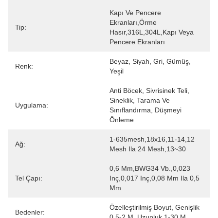
Kapı Ve Pencere 
Ekranları,Örme 
Tip:
Hasır,316L,304L,Kapı Veya 
Pencere Ekranları
Beyaz, Siyah, Gri, Gümüş, 
Renk:
Yeşil
Anti Böcek, Sivrisinek Teli, 
Sineklik, Tarama Ve 
Uygulama:
Sınıflandırma, Düşmeyi 
Önleme
1-635mesh,18x16,11-14,12 
Ağ:
Mesh Ila 24 Mesh,13~30
0,6 Mm,BWG34 Vb.,0,023 
Tel Çapı:
Inç,0,017 Inç,0,08 Mm Ila 0,5 
Mm
Özelleştirilmiş Boyut, Genişlik 
Bedenler:
0,5-2 M, Uzunluk 1-30 M