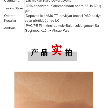
Uygulama
Dış Mekan Kare Dekorasyonu
30% depozitonun alınmasından sonra 35 ila 60 iş
Teslim Süresi
günü
Ödeme
Depozito için %30 TT, sevkiyat öncesi %30 bakiye
Koşulları
veya görüldüğünde LC
PVC/PE Film+İnci pamuk+Baloncuklu çanta+ Su
Ambalaj
Geçirmez Kağıt + Ahşap Palet