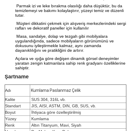
Parmak izi ve leke bırakma olasılığı daha düşüktür, bu da
temizlemeyi ve bakımı kolaylaştırır, yüzeyi temiz ve düzenli
tutar.
Müşteri dikkatini çekmek için alışveriş merkezlerindeki sergi
rafları ve dekoratif paneller için kullanılır
Masa, sandalye, dolap ve tezgah gibi mobilyalara
uygulandığında, sadece mobilyaların görünümünü ve
dokusunu iyileştirmekle kalmaz, aynı zamanda
dayanıklılığını ve pratikliğini de artırır.
Açılara ve ışığa göre değişen dinamik görsel deneyimler
yaratan zengin katmanlara sahip renk gradyanı özelliklerine
sahiptir.
Şartname
Adı
Kumlama Paslanmaz Çelik
Kalite
SUS 304, 316L vb.
Standart
JIS, AISI, ASTM, DIN, GB, SUS, vb.
Boyut
İhtiyaca göre özelleştirilmiş
Yüzey
Kumlama
Renk
Altın Titanyum, Mavi, Siyah