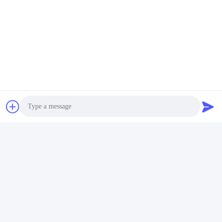
Photo
Video Call
Audio Call