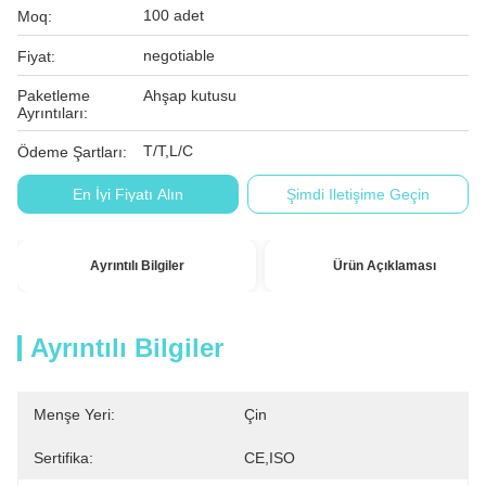
100 adet
Moq:
negotiable
Fiyat:
Paketleme
Ahşap kutusu
Ayrıntıları:
T/T,L/C
Ödeme Şartları:
En İyi Fiyatı Alın
Şimdi Iletişime Geçin
Ayrıntılı Bilgiler
Ürün Açıklaması
Ayrıntılı Bilgiler
Menşe Yeri:
Çin
Sertifika:
CE,ISO