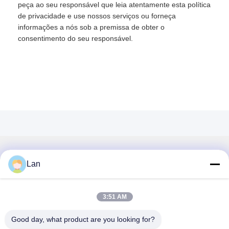
peça ao seu responsável que leia atentamente esta política
de privacidade e use nossos serviços ou forneça
informações a nós sob a premissa de obter o
consentimento do seu responsável.
Contato rápido
Lan
Endereço
3:51 AM
Nº 1, Edifício 5, Centro de Distribuição de Metal Liyuan, 11ª
Estrada Xinglong, Zona Industrial de Guanglong, Vila de
Good day, what product are you looking for?
Chencun, Distrito de Shunde, Cidade de Foshan, Província