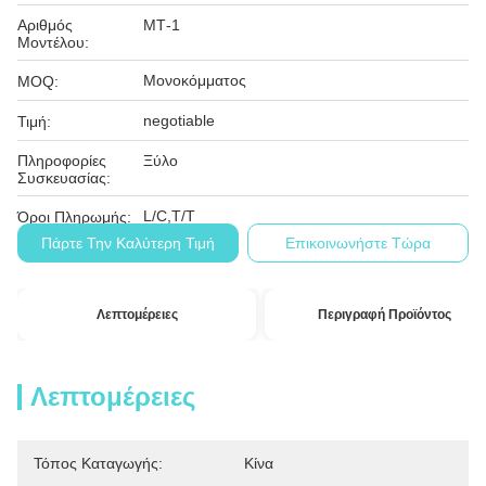
Αριθμός
ΜΤ-1
Μοντέλου:
Μονοκόμματος
MOQ:
negotiable
Τιμή:
Πληροφορίες
Ξύλο
Συσκευασίας:
L/C,T/T
Όροι Πληρωμής:
Πάρτε Την Καλύτερη Τιμή
Επικοινωνήστε Τώρα
Λεπτομέρειες
Περιγραφή Προϊόντος
Λεπτομέρειες
Τόπος Καταγωγής:
Κίνα