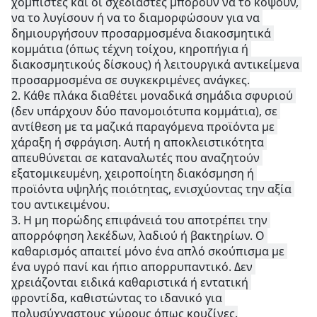
χομπίστες και οι σχεδιαστές μπορούν να το κόψουν, 
να το λυγίσουν ή να το διαμορφώσουν για να 
δημιουργήσουν προσαρμοσμένα διακοσμητικά 
κομμάτια (όπως τέχνη τοίχου, κηροπήγια ή 
διακοσμητικούς δίσκους) ή λειτουργικά αντικείμενα 
προσαρμοσμένα σε συγκεκριμένες ανάγκες.
2. 
Κάθε πλάκα διαθέτει μοναδικά σημάδια σφυριού 
(δεν υπάρχουν δύο πανομοιότυπα κομμάτια), σε 
αντίθεση με τα μαζικά παραγόμενα προϊόντα με 
χάραξη ή σφράγιση. Αυτή η αποκλειστικότητα 
απευθύνεται σε καταναλωτές που αναζητούν 
εξατομικευμένη, χειροποίητη διακόσμηση ή 
προϊόντα υψηλής ποιότητας, ενισχύοντας την αξία 
του αντικειμένου.
3. 
Η μη πορώδης επιφάνειά του αποτρέπει την 
απορρόφηση λεκέδων, λαδιού ή βακτηρίων. Ο 
καθαρισμός απαιτεί μόνο ένα απλό σκούπισμα με 
ένα υγρό πανί και ήπιο απορρυπαντικό. Δεν 
χρειάζονται ειδικά καθαριστικά ή εντατική 
φροντίδα, καθιστώντας το ιδανικό για 
πολυσύχναστους χώρους όπως κουζίνες.