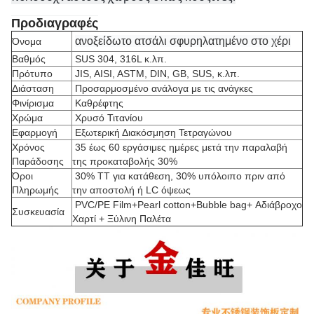
Προδιαγραφές
ανοξείδωτο ατσάλι σφυρηλατημένο στο χέρι
Όνομα
Βαθμός
SUS 304, 316L κ.λπ.
Πρότυπο
JIS, AISI, ASTM, DIN, GB, SUS, κ.λπ.
Διάσταση
Προσαρμοσμένο ανάλογα με τις ανάγκες
Φινίρισμα
Καθρέφτης
Χρώμα
Χρυσό Τιτανίου
Εφαρμογή
Εξωτερική Διακόσμηση Τετραγώνου
Χρόνος
35 έως 60 εργάσιμες ημέρες μετά την παραλαβή
Παράδοσης
της προκαταβολής 30%
Όροι
30% TT για κατάθεση, 30% υπόλοιπο πριν από
Πληρωμής
την αποστολή ή LC όψεως
PVC/PE Film+Pearl cotton+Bubble bag+ Αδιάβροχο
Συσκευασία
Χαρτί + Ξύλινη Παλέτα