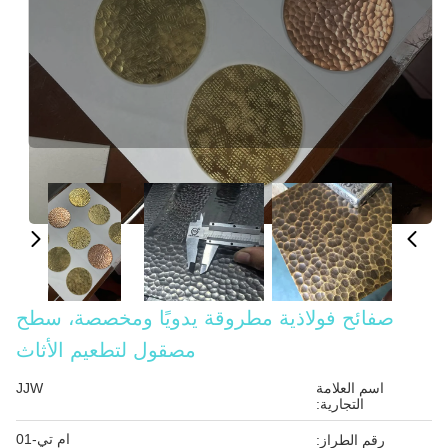
صفائح فولاذية مطروقة يدويًا ومخصصة، سطح
مصقول لتطعيم الأثاث
اسم العلامة
JJW
التجارية:
ام تي-01
رقم الطراز: