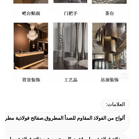
العلامات:
ألواح من الفولاذ المقاوم للصدأ المطروق,صفائح فولاذية مطروقة