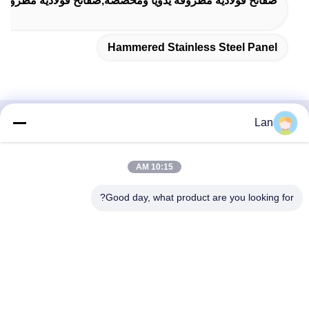
صفائح فولاذية مطروقة يدويًا ومخصصة,صفائح فولاذية مطرو
Hammered Stainless Steel Panel
Lan
اتصال سريع
العنوان
10:15 AM
رقم 1، المبنى 5، مركز توزيع ليوان للمعادن، طريق شينغلونغ
Good day, what product are you looking for?
الحادي عشر، منطقة قوانغ لونغ الصناعية، بلدة تشنكون، منطقة
شونده، مدينة فوشان، مقاطعة قوانغدونغ
الهاتف
86--18126677821
البريد الإلكتروني
965282586@qq.com