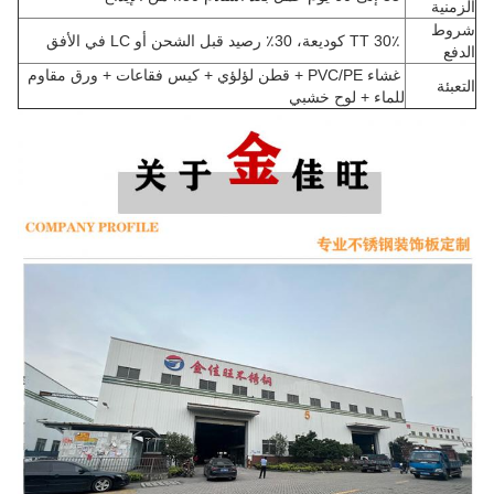
الزمنية
شروط
30٪ TT كوديعة، 30٪ رصيد قبل الشحن أو LC في الأفق
الدفع
غشاء PVC/PE + قطن لؤلؤي + كيس فقاعات + ورق مقاوم
التعبئة
للماء + لوح خشبي