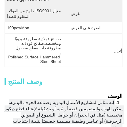
معيار ISO9001 ، لوح من الفولاذ 
غرض:
المقاوم للصدأ
القدرة على العرض:
100pcs/mon
صفائح فولاذية مطروقة يدويًا 
ومخصصة,صفائح فولاذية 
مطروقة ذات سطح مصقول
إبراز:
, 
Polished Surface Hammered 
Steel Sheet
وصف المنتج
الوصف
إنه مثالي لمشاريع الأعمال اليدوية وصناعة الحرف اليدوية. 
1.
يمكن للهواة والمصممين قصه أو ثنيه أو تشكيله لإنشاء قطع ديكور 
مخصصة (مثل فن الجدران أو حوامل الشموع أو الصواني 
الزخرفية) أو عناصر وظيفية مصممة خصيصًا لتلبية احتياجات 