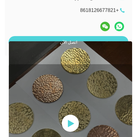
+8618126677821
اتصل الآن