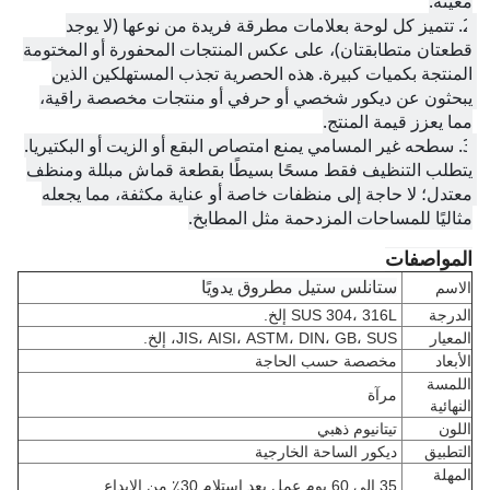
معينة.
2. 
تتميز كل لوحة بعلامات مطرقة فريدة من نوعها (لا يوجد 
قطعتان متطابقتان)، على عكس المنتجات المحفورة أو المختومة 
المنتجة بكميات كبيرة. هذه الحصرية تجذب المستهلكين الذين 
يبحثون عن ديكور شخصي أو حرفي أو منتجات مخصصة راقية، 
مما يعزز قيمة المنتج.
3. 
سطحه غير المسامي يمنع امتصاص البقع أو الزيت أو البكتيريا. 
يتطلب التنظيف فقط مسحًا بسيطًا بقطعة قماش مبللة ومنظف 
معتدل؛ لا حاجة إلى منظفات خاصة أو عناية مكثفة، مما يجعله 
مثاليًا للمساحات المزدحمة مثل المطابخ.
المواصفات
ستانلس ستيل مطروق يدويًا
الاسم
الدرجة
SUS 304، 316L إلخ.
المعيار
JIS، AISI، ASTM، DIN، GB، SUS، إلخ.
الأبعاد
مخصصة حسب الحاجة
اللمسة
مرآة
النهائية
اللون
تيتانيوم ذهبي
التطبيق
ديكور الساحة الخارجية
المهلة
35 إلى 60 يوم عمل بعد استلام 30٪ من الإيداع