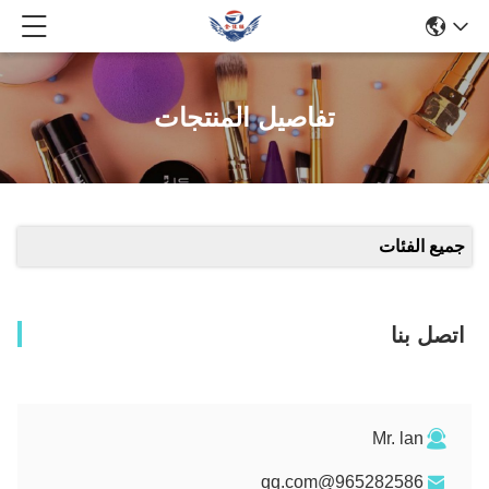
تفاصيل المنتجات
جميع الفئات
اتصل بنا
Mr. lan
965282586@qq.com