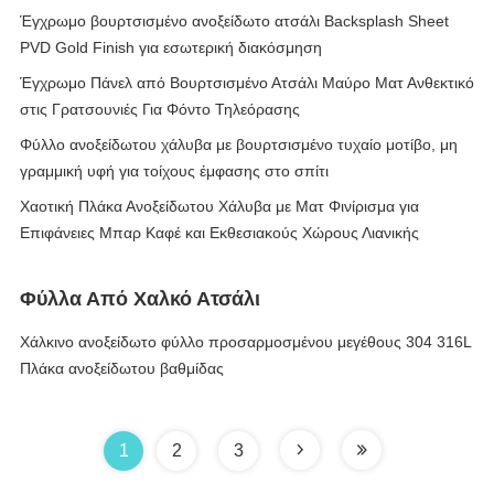
Έγχρωμο βουρτσισμένο ανοξείδωτο ατσάλι Backsplash Sheet
PVD Gold Finish για εσωτερική διακόσμηση
Έγχρωμο Πάνελ από Βουρτσισμένο Ατσάλι Μαύρο Ματ Ανθεκτικό
στις Γρατσουνιές Για Φόντο Τηλεόρασης
Φύλλο ανοξείδωτου χάλυβα με βουρτσισμένο τυχαίο μοτίβο, μη
γραμμική υφή για τοίχους έμφασης στο σπίτι
Χαοτική Πλάκα Ανοξείδωτου Χάλυβα με Ματ Φινίρισμα για
Επιφάνειες Μπαρ Καφέ και Εκθεσιακούς Χώρους Λιανικής
Φύλλα Από Χαλκό Ατσάλι
Χάλκινο ανοξείδωτο φύλλο προσαρμοσμένου μεγέθους 304 316L
Πλάκα ανοξείδωτου βαθμίδας
1
2
3