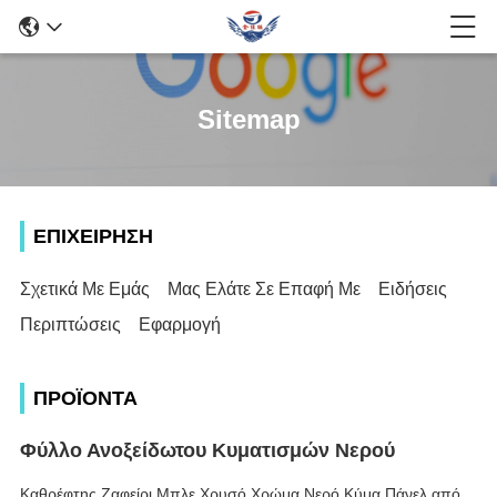
Sitemap
ΕΠΙΧΕΊΡΗΣΗ
Σχετικά Με Εμάς
Μας Ελάτε Σε Επαφή Με
Ειδήσεις
Περιπτώσεις
Εφαρμογή
ΠΡΟΪΌΝΤΑ
Φύλλο Ανοξείδωτου Κυματισμών Νερού
Καθρέφτης Ζαφείρι Μπλε Χρυσό Χρώμα Νερό Κύμα Πάνελ από