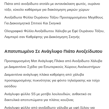
Πιάτα από ανοξείδωτο ατσάλι με αντανάκλαση φωτός, ουράνιο
τόξο, εύκολο καθάρισμα για διακόσμηση μικρών χώρων
Ανοξείδωτα Φύλλα Ουράνιου Τόξου Προσαρμοσμένου Μεγέθους
Για Διακοσμητικά Σπιτιού Και Σκηνικά
Ολογραφικό Φύλλο Ανοξείδωτου Χάλυβα με Εφέ Ουράνιου Τόξου,
Λαμπερό σαν Καθρέφτης για Διακόσμηση Σκηνής
Αποτυπωμένο Σε Ανάγλυφο Πιάτο Ανοξείδωτου
Προσαρμοσμένη Ματ Ανάγλυφη Πλάκα από Ανοξείδωτο Χάλυβα
με Διαμαντένιο Σχέδιο για Εσωτερικούς Χώρους Ανελκυστήρων
Διαμαντένια ανάγλυφη πλάκα καθρέφτη από χάλυβα
προσαρμοσμένης πυκνότητας για φόντο τηλεόρασης και τοίχο
εισόδου
Ανάγλυφο φύλλο SS με μοτίβο λουλουδιών, ανθεκτικό σε
δακτυλικά αποτυπώματα για πλάτες κουζίνας
Ανάγλυφο φύλλο από ανοξείδωτο χάλυβα με υφή ξύλου για