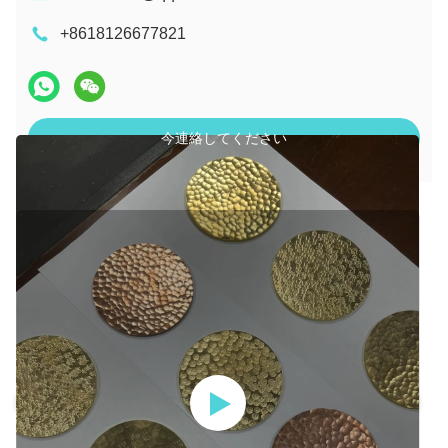
+8618126677821
今連絡してください