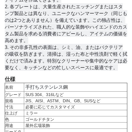
2. 
各プレートは、大量生産されたエッチングまたはスタ
ンプ製品とは異なり、ユニークなハンマーマーク（同じも
のは2つとありません）を備えています。この独占性は、
パーソナライズされた、職人的な装飾やハイエンドのカス
タム製品を求める消費者にアピールし、アイテムの価値を
高めます。
3. 
その非多孔性の表面は、シミ、油、またはバクテリア
の吸収を防ぎます。清掃は、湿った布と中性洗剤で軽く拭
くだけで済みます。特別なクリーナーや集中的なケアは必
要なく、キッチンなどの忙しいスペースに最適です。
仕様
手打ちステンレス鋼
名前
グレード
SUS 304、316Lなど
規格
JIS、AISI、ASTM、DIN、GB、SUSなど
寸法
必要に応じてカスタマイズ
仕上げ
ミラー
色
ゴールドチタン
用途
屋外広場装飾
リードタ