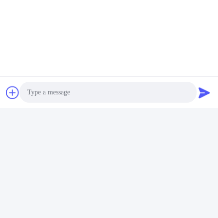
Photo
Video Call
Audio Call