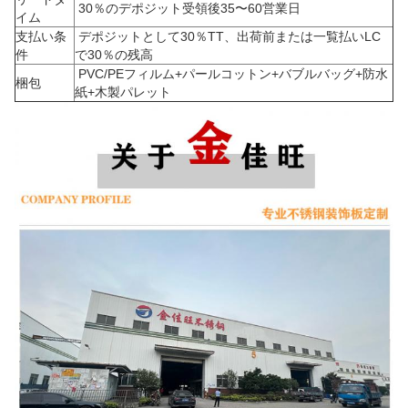
30％のデポジット受領後35〜60営業日
イム
支払い条
デポジットとして30％TT、出荷前または一覧払いLC
件
で30％の残高
PVC/PEフィルム+パールコットン+バブルバッグ+防水
梱包
紙+木製パレット