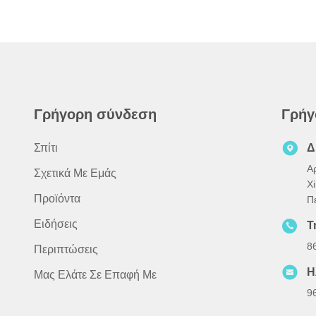
Γρήγορη σύνδεση
Γρήγ
Σπίτι
Δ
Α
Σχετικά Με Εμάς
X
Προϊόντα
Π
Ειδήσεις
Τ
8
Περιπτώσεις
Η
Μας Ελάτε Σε Επαφή Με
9