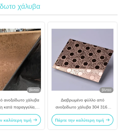
ίδωτο χάλυβα
βίντεο
βίντεο
ό ανοξείδωτο χάλυβα
Διαβρωμένο φύλλο από
ξη κατά παραγγελία,
ανοξείδωτο χάλυβα 304 316L
ακές για διακόσμηση
ακριβείας για εξαρτήματα
ν καλύτερη τιμή
Πάρτε την καλύτερη τιμή
επίπλων
εξοπλισμού υψηλής τεχνολογίας