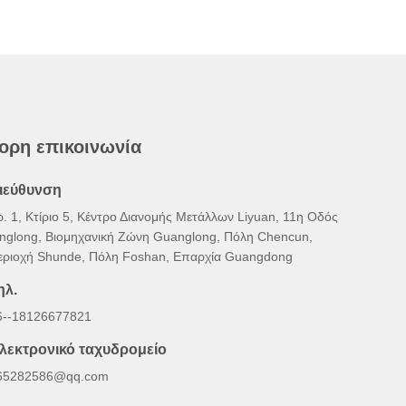
ορη επικοινωνία
ιεύθυνση
ρ. 1, Κτίριο 5, Κέντρο Διανομής Μετάλλων Liyuan, 11η Οδός
inglong, Βιομηχανική Ζώνη Guanglong, Πόλη Chencun,
εριοχή Shunde, Πόλη Foshan, Επαρχία Guangdong
ηλ.
6--18126677821
λεκτρονικό ταχυδρομείο
65282586@qq.com