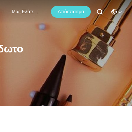
Μας Ελάτε Σε Επαφή Με
Απόσπασμα
δωτο