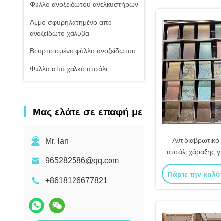
Φύλλο ανοξείδωτου ανελκυστήρων
Άμμο σφυρηλατημένο από
ανοξείδωτο χάλυβα
Βουρτσισμένο φύλλο ανοξείδωτου
Φύλλα από χαλκό ατσάλι
Μας ελάτε σε επαφή με
Αντιδιαβρωτικό
Mr. lan
ατσάλι χάραξης γι
965282586@qq.com
κήπου / προσόψ
Πάρτε την καλύ
+8618126677821