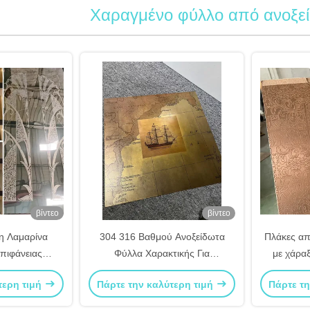
Χαραγμένο φύλλο από ανοξε
βίντεο
βίντεο
η Λαμαρίνα
304 316 Βαθμού Ανοξείδωτα
Πλάκες απ
πιφάνειας
Φύλλα Χαρακτικής Για
με χάρα
ροσαρμοσμένου
Διακόσμηση Σηματοδότησης Και
αντισκωρι
τερη τιμή
Πάρτε την καλύτερη τιμή
Πάρτε τη
μητικά Φύλλα
Βιομηχανική Χρήση
βα