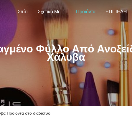
Σπίτι
Σχετικά Με Εμάς
Προϊόντα
ΕΠΙΠΕΔΗΜΑΤΙΚΑ
αγμένο Φύλλο Από Ανοξεί
Χάλυβα
βα Προϊόντα στο διαδίκτυο