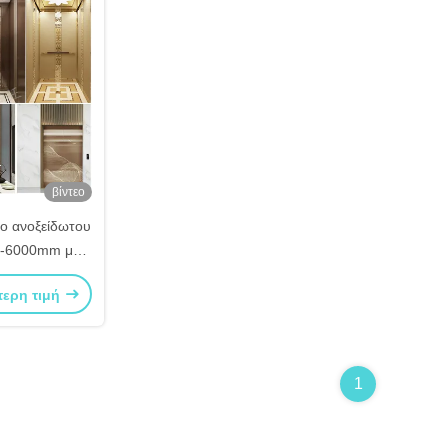
βίντεο
ο ανοξείδωτου
-6000mm με
σθητικό για
τερη τιμή
 μπάνιο
1