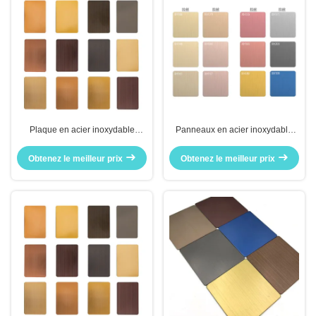
Plaque en acier inoxydable
Panneaux en acier inoxydable
brossé de qualité 304 résistante à
brossé finition satinée anti-traces
la rouille pour la décoration
de doigts pour plans de travail de
Obtenez le meilleur prix
Obtenez le meilleur prix
intérieure des ascenseurs
cuisine