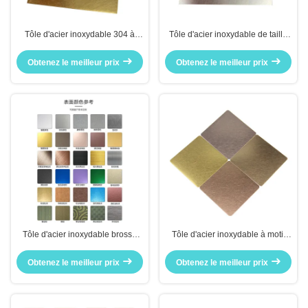
Tôle d'acier inoxydable 304 à
Tôle d'acier inoxydable de taille
motifs aléatoires, résistante à la
personnalisée, finition brossée,
rouille, pour panneaux de
aspect artistique pour la
Obtenez le meilleur prix
Obtenez le meilleur prix
meubles haut de gamme
décoration de bureau
Tôle d'acier inoxydable brossé
Tôle d'acier inoxydable à motif
noir mat anti-rayures pour portes
aléatoire, grade 304, anti-traces
d'armoires et décoration de hall
de doigts, pour crédence de
Obtenez le meilleur prix
Obtenez le meilleur prix
d'entrée
cuisine