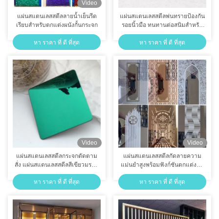
Video
แผ่นสแตนเลสสตีลลายน้ำเย็นรีด
แผ่นสแตนเลสสตีลพ่นทรายป้องกัน
เรียบสำหรับตกแต่งผนังกั้นกระจก
รอยนิ้วมือ ทนทานต่อสนิมสำหรับ
แผ่นหลังครัว
หา ราคา ที่ ดี ที่สุด
หา ราคา ที่ ดี ที่สุด
Video
Video
แผ่นสแตนเลสสตีลกระจกตัดตาม
แผ่นสแตนเลสสตีลกัดลายความ
สั่ง แผ่นสแตนเลสสตีลสีเขียวมรกต
แม่นยำสูงพร้อมฟังก์ชันตกแต่งพื้น
สำหรับตกแต่งบ้าน
ผิวที่ยอดเยี่ยม
หา ราคา ที่ ดี ที่สุด
หา ราคา ที่ ดี ที่สุด