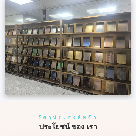
วัตถุประสงค์หลัก
ประโยชน์ ของ เรา