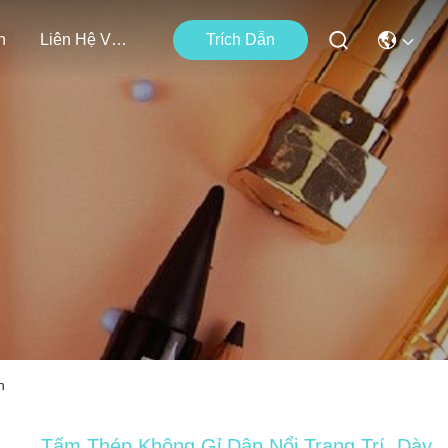
n
Liên Hệ Với Chúng Tôi
Trích Dẫn
n
Tấm Thép Không Gỉ Dập Nổi Trang Trí, Dày