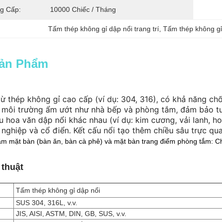
g Cấp:
10000 Chiếc / Tháng
Tấm thép không gỉ dập nổi trang trí
, 
Tấm thép không gỉ
Sản Phẩm
ừ thép không gỉ cao cấp (ví dụ: 304, 316), có khả năng ch
 môi trường ẩm ướt như nhà bếp và phòng tắm, đảm bảo tuổ
u hoa văn dập nổi khác nhau (ví dụ: kim cương, vải lanh, h
 nghiệp và cổ điển. Kết cấu nổi tạo thêm chiều sâu trực qu
m mặt bàn (bàn ăn, bàn cà phê) và mặt bàn trang điểm phòng tắm: Ch
 thuật
Tấm thép không gỉ dập nổi
SUS 304, 316L, v.v.
JIS, AISI, ASTM, DIN, GB, SUS, v.v.