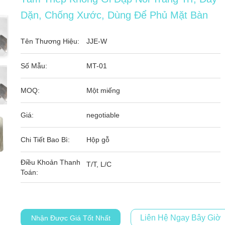
Dặn, Chống Xước, Dùng Để Phủ Mặt Bàn
Tên Thương Hiệu:
JJE-W
Số Mẫu:
MT-01
MOQ:
Một miếng
Giá:
negotiable
Chi Tiết Bao Bì:
Hộp gỗ
Điều Khoản Thanh
T/T, L/C
Toán:
Liên Hệ Ngay Bây Giờ
Nhận Được Giá Tốt Nhất