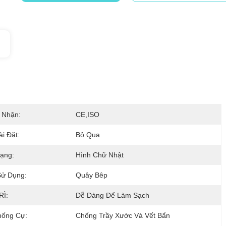
 Nhận:
CE,ISO
ài Đặt:
Bỏ Qua
ạng:
Hình Chữ Nhật
Sử Dụng:
Quây Bêp
RÌ:
Dễ Dàng Để Làm Sạch
hống Cự:
Chống Trầy Xước Và Vết Bẩn