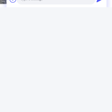
Photo
Video Call
Audio Call