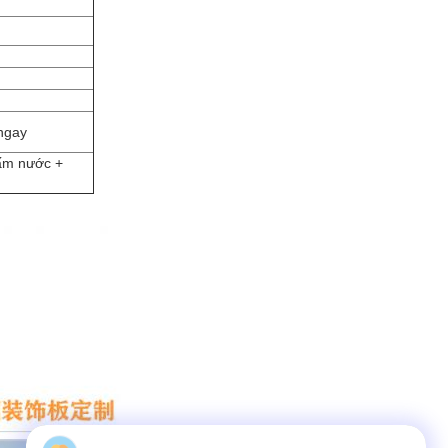
 ngay
ấm nước +