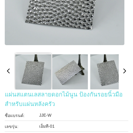
แผ่นสแตนเลสลายดอกไม้นูน ป้องกันรอยนิ้วมือ
สำหรับแผ่นหลังครัว
JJE-W
ชื่อแบรนด์:
เอ็มที-01
เลขรุ่น: