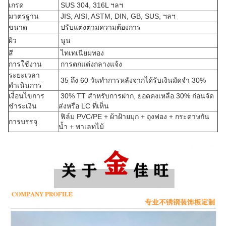
เกรด
SUS 304, 316L ฯลฯ
มาตรฐาน
JIS, AISI, ASTM, DIN, GB, SUS, ฯลฯ
ขนาด
ปรับแต่งตามความต้องการ
ผิว
นูน
สี
ไทเทเนียมทอง
การใช้งาน
การตกแต่งกลางแจ้ง
ระยะเวลา
35 ถึง 60 วันทำการหลังจากได้รับเงินมัดจำ 30%
ดำเนินการ
เงื่อนไขการ
30% TT สำหรับการฝาก, ยอดคงเหลือ 30% ก่อนจัด
ชำระเงิน
ส่งหรือ LC ที่เห็น
ฟิล์ม PVC/PE + ผ้าฝ้ายมุก + ถุงฟอง + กระดาษกัน
การบรรจุ
น้ำ + พาเลทไม้