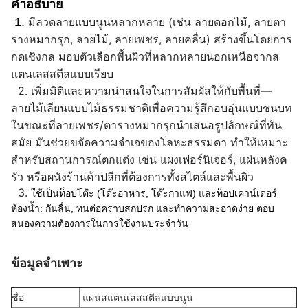
คำอธิบาย
1.
มีลวดลายแบบนูนหลากหลาย (เช่น ลายดอกไม้, ลายตา
รางหมากรุก, ลายไม้, ลายเพชร, ลายคลื่น) สร้างขึ้นโดยการ
กดเชิงกล มอบตัวเลือกพื้นผิวที่หลากหลายนอกเหนือจากส
แตนเลสสตีลแบบเรียบ
2.
เพิ่มมิติและความน่าสนใจในการสัมผัสให้กับพื้นที่—
ลายไม้เลียนแบบไม้ธรรมชาติเพื่อความรู้สึกอบอุ่นแบบชนบท
ในขณะที่ลายเพชร/ตารางหมากรุกนำเสนอรูปลักษณ์ที่ทัน
สมัย ​​มันช่วยขจัดความจำเจของโลหะธรรมดา ทำให้เหมาะ
สำหรับสถานการณ์ตกแต่ง เช่น แผงเฟอร์นิเจอร์, แผ่นหลังค
รัว หรือผนังร้านค้าปลีกที่ต้องการทั้งสไตล์และพื้นผิว
3.
ใช้เป็นท็อปโต๊ะ (โต๊ะอาหาร, โต๊ะกาแฟ) และท็อปเคาน์เตอร์
ห้องน้ำ: กันลื่น, ทนต่อคราบสกปรก และทำความสะอาดง่าย ตอบ
สนองความต้องการในการใช้งานประจำวัน
ข้อมูลจำเพาะ
ชื่อ
แผ่นสแตนเลสสตีลแบบนูน