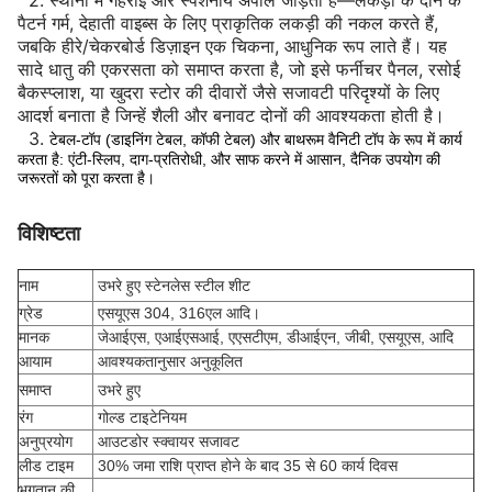
2.
स्थानों में गहराई और स्पर्शनीय अपील जोड़ता है—लकड़ी के दाने के
पैटर्न गर्म, देहाती वाइब्स के लिए प्राकृतिक लकड़ी की नकल करते हैं,
जबकि हीरे/चेकरबोर्ड डिज़ाइन एक चिकना, आधुनिक रूप लाते हैं। यह
सादे धातु की एकरसता को समाप्त करता है, जो इसे फर्नीचर पैनल, रसोई
बैकस्प्लाश, या खुदरा स्टोर की दीवारों जैसे सजावटी परिदृश्यों के लिए
आदर्श बनाता है जिन्हें शैली और बनावट दोनों की आवश्यकता होती है।
3.
टेबल-टॉप (डाइनिंग टेबल, कॉफी टेबल) और बाथरूम वैनिटी टॉप के रूप में कार्य
करता है: एंटी-स्लिप, दाग-प्रतिरोधी, और साफ करने में आसान, दैनिक उपयोग की
जरूरतों को पूरा करता है।
विशिष्टता
नाम
उभरे हुए स्टेनलेस स्टील शीट
ग्रेड
एसयूएस 304, 316एल आदि।
मानक
जेआईएस, एआईएसआई, एएसटीएम, डीआईएन, जीबी, एसयूएस, आदि
आयाम
आवश्यकतानुसार अनुकूलित
समाप्त
उभरे हुए
रंग
गोल्ड टाइटेनियम
अनुप्रयोग
आउटडोर स्क्वायर सजावट
लीड टाइम
30% जमा राशि प्राप्त होने के बाद 35 से 60 कार्य दिवस
भुगतान की