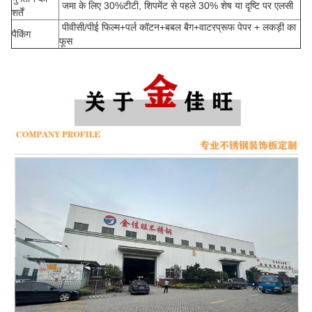
जमा के लिए 30%टीटी, शिपमेंट से पहले 30% शेष या दृष्टि पर एलसी
शर्तें
पीवीसी/पीई फिल्म+पर्ल कॉटन+बबल बैग+वाटरप्रूफ पेपर + लकड़ी का
पैकिंग
फूस