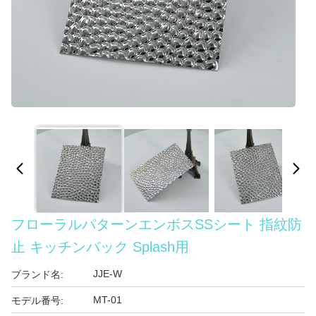
フローラルパターンエンボスSSシート 指紋防
止 キッチンバック Splash用
JJE-W
ブランド名:
MT-01
モデル番号: