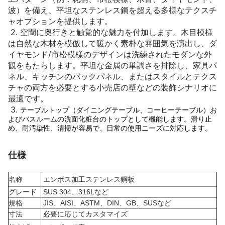
波）を備え、平坦なステンレス鋼を超える多様なテクスチ
ャオプションを提供します。
2.
空間に奥行きと触覚的な魅力を付加します。木目模様
は自然な木材を模倣して暖かく素朴な雰囲気を演出し、ダ
イヤモンド/市松模様のデザインは洗練されたモダンな外
観をもたらします。平坦な金属の単調さを排除し、家具パ
ネル、キッチンのバックパネル、またはスタイルとテクス
チャの両方を必要とする小売店の壁などの装飾シナリオに
最適です。
3.
テーブルトップ（ダイニングテーブル、コーヒーテーブル）お
よびバスルームの洗面化粧台のトップとして機能します。滑り止
め、耐汚染性、清掃が容易で、日常の使用ニーズに対応します。
仕様
名称
エンボス加工ステンレス鋼板
グレード
SUS 304、316Lなど
規格
JIS、AISI、ASTM、DIN、GB、SUSなど
寸法
必要に応じてカスタマイズ