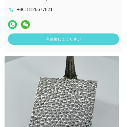
+8618126677821
今連絡してください