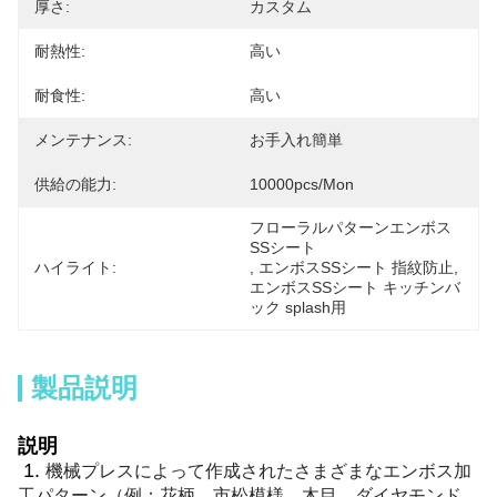
厚さ:
カスタム
耐熱性:
高い
耐食性:
高い
メンテナンス:
お手入れ簡単
供給の能力:
10000pcs/mon
フローラルパターンエンボス
SSシート
ハイライト:
, 
エンボスSSシート 指紋防止
, 
エンボスSSシート キッチンバ
ック splash用
製品説明
説明
1.
機械プレスによって作成されたさまざまなエンボス加
工パターン（例：花柄、市松模様、木目、ダイヤモンド、