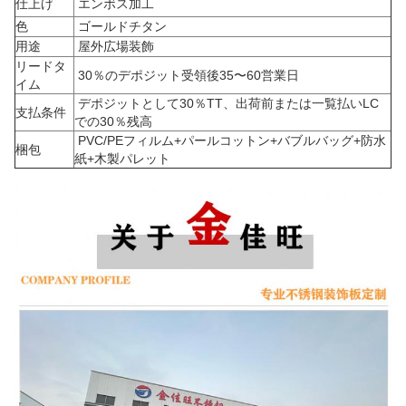
仕上げ
エンボス加工
色
ゴールドチタン
用途
屋外広場装飾
リードタ
30％のデポジット受領後35〜60営業日
イム
デポジットとして30％TT、出荷前または一覧払いLC
支払条件
での30％残高
PVC/PEフィルム+パールコットン+バブルバッグ+防水
梱包
紙+木製パレット