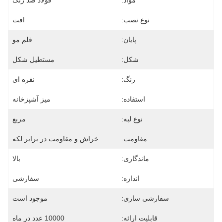
مواد:
فولاد ضد زنگ
نوع نصب:
افت
پایان:
قلم مو
شکل:
مستطیل شکل
رنگ:
نقره ای
استفاده:
میز آشپزخانه
نوع لبه:
مربع
مقاومت:
خراش و مقاومت در برابر لکه
ماندگاری:
بالا
اندازه:
سفارشی
سفارشی سازی:
موجود است
قابلیت ارائه:
10000 عدد در ماه