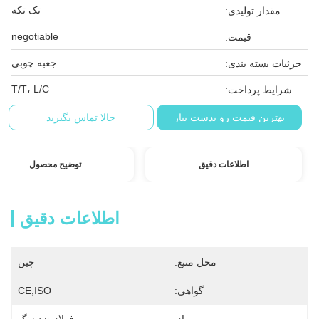
تک تکه
مقدار تولیدی:
negotiable
قیمت:
جعبه چوبی
جزئیات بسته بندی:
T/T، L/C
شرایط پرداخت:
بهترین قیمت رو بدست بیار
حالا تماس بگیرید
اطلاعات دقیق
توضیح محصول
اطلاعات دقیق
محل منبع:
چین
گواهی:
CE,ISO