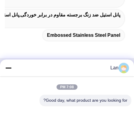
پانل استیل ضد زنگ برجسته مقاوم در برابر خوردگی,پانل استی
Embossed Stainless Steel Panel
Lan
تماس سریع
آدرس
7:08 PM
شماره ۱، ساختمان ۵، مرکز توزیع فلز لی‌یوان، جاده ۱۱
Good day, what product are you looking for?
شینگ‌لونگ، منطقه صنعتی گوانگ‌لونگ، شهر چن‌چون، منطقه
شونده، شهر فوشان، استان گوانگ‌دونگ
تلفن
86--18126677821