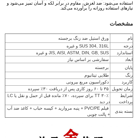
استفاده می‌شود: ضد لغزش، مقاوم در برابر لکه و آسان تمیز می‌شود و
نیازهای استفاده روزانه را برآورده می‌کند.
مشخصات
نام
ورق استیل ضد زنگ برجسته
درجه
SUS 304, 316L و غیره
استاندارد
JIS, AISI, ASTM, DIN, GB, SUS و غیره
ابعاد
سفارشی بر اساس نیاز
پایان
برجسته
رنگ
طلایی تیتانیوم
کاربرد
دکوراسیون مربع بیرونی
زمان تحویل
۳۵ تا ۶۰ روز کاری پس از دریافت ۳۰٪ سپرده
شرایط
۳۰٪ TT برای سپرده، ۷۰٪ مانده قبل از حمل و نقل یا LC
پرداخت
در دید
فیلم PVC/PE + پنبه مروارید + کیسه حباب + کاغذ ضد آب
بسته بندی
+ پالت چوبی