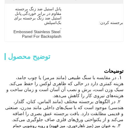
پانل استیل ضد زنگ برجسته 
مقاوم در برابر خوردگی,پانل 
استیل ضد زنگ برجسته برای 
برجسته کردن:
بک‌اسپلش
, 
Embossed Stainless Steel 
Panel For Backsplash
توضیح محصول
توضیحات
۱.
در مقایسه با سنگ طبیعی (مانند مرمر) یا چوب جامد،
هزینه کمتری دارد در حالی که ظاهری لوکس را حفظ می‌کند.
سبک وزن است، برش و نصب آن آسان است و زمان ساخت و
هزینه‌های نیروی کار را کاهش می‌دهد.
۲.
در الگوهای برجسته مختلف (مانند الماس، کتان، گلدار،
هندسی) موجود است که با سبک‌های داخلی مانند مدرن، صنعتی
و قدیمی مطابقت دارد. بافت برجسته عمق بصری را اضافه
می‌کند و از یکنواختی ورق‌های فلزی صاف جلوگیری می‌کند.
۳.
به عنوان میز (میز ناهارخوری، میز قهوه) و رویه روشویی حمام