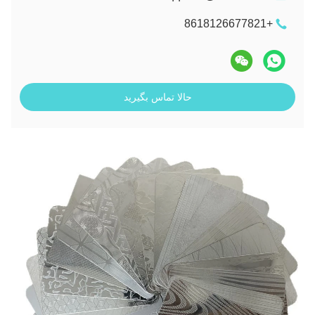
+8618126677821
حالا تماس بگیرید