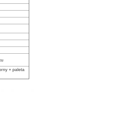
ku
rny + paleta