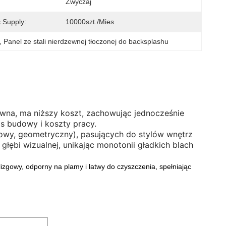
Zwyczaj
 Supply:
10000szt./mies
, 
Panel ze stali nierdzewnej tłoczonej do backsplashu
wna, ma niższy koszt, zachowując jednocześnie
zas budowy i koszty pracy.
towy, geometryczny), pasujących do stylów wnętrz
 głębi wizualnej, unikając monotonii gładkich blach
oślizgowy, odporny na plamy i łatwy do czyszczenia, spełniając