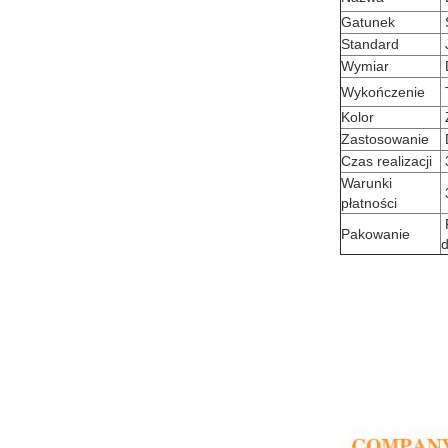
Gatunek
S
Standard
J
Wymiar
Wykończenie
Kolor
Z
Zastosowanie
Czas realizacji
3
Warunki
3
płatności
F
Pakowanie