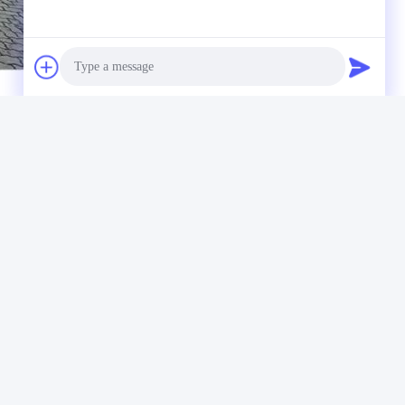
Photo
Video Call
Audio Call