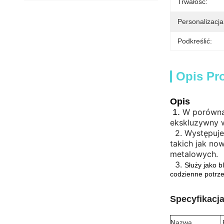
Trwałość:
Personalizacja
Podkreślić:
Opis Pr
Opis
1.
W porównan
ekskluzywny wy
2.
Występuje
takich jak now
metalowych.
3.
Służy jako b
codzienne potrz
Specyfikacj
Nazwa