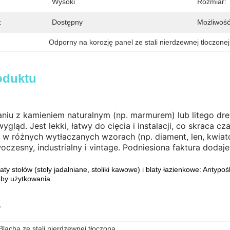
Wysoki
Rozmiar:
:
Dostępny
Możliwość
Odporny na korozję panel ze stali nierdzewnej tłoczonej
oduktu
iu z kamieniem naturalnym (np. marmurem) lub litego dre
gląd. Jest lekki, łatwy do cięcia i instalacji, co skraca c
 w różnych wytłaczanych wzorach (np. diament, len, kwia
oczesny, industrialny i vintage. Podniesiona faktura dodaje
laty stołów (stoły jadalniane, stoliki kawowe) i blaty łazienkowe: Antyp
eby użytkowania.
a
Blacha ze stali nierdzewnej tłoczona