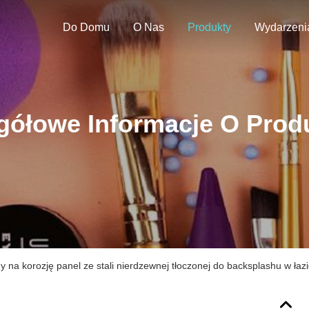
Do Domu
O Nas
Produkty
Wydarzeni
gółowe Informacje O Prod
 na korozję panel ze stali nierdzewnej tłoczonej do backsplashu w łaz