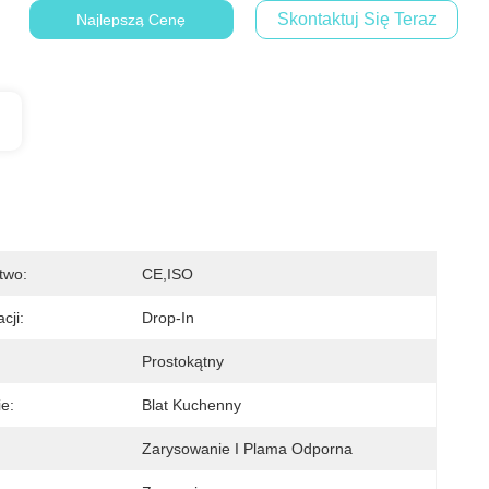
Skontaktuj Się Teraz
Najlepszą Cenę
two:
CE,ISO
cji:
Drop-In
Prostokątny
e:
Blat Kuchenny
Zarysowanie I Plama Odporna