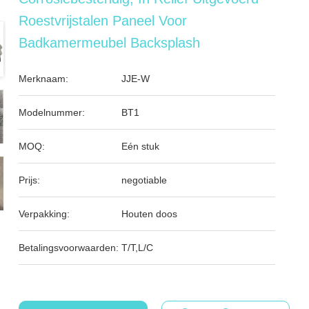
Roestvrijstalen Paneel Voor
Badkamermeubel Backsplash
Merknaam:
JJE-W
Modelnummer:
BT1
MOQ:
Eén stuk
Prijs:
negotiable
Verpakking:
Houten doos
Betalingsvoorwaarden:
T/T,L/C