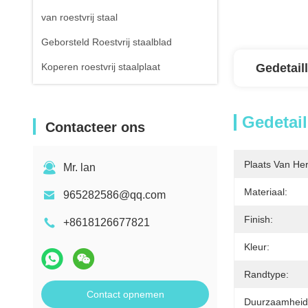
van roestvrij staal
Geborsteld Roestvrij staalblad
Koperen roestvrij staalplaat
Gedetail
Gedetail
Contacteer ons
Plaats Van He
Mr. lan
Materiaal:
965282586@qq.com
Finish:
+8618126677821
Kleur:
Randtype:
Contact opnemen
Duurzaamheid