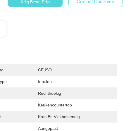
Contact Opnemen
Krijg Beste Prijs
ng:
CE,ISO
type:
Inruilen
Rechthoekig
Keukencountertop
d:
Kras En Vlekbestendig
Aangepast