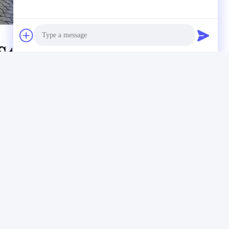
Photo
Video Call
Audio Call