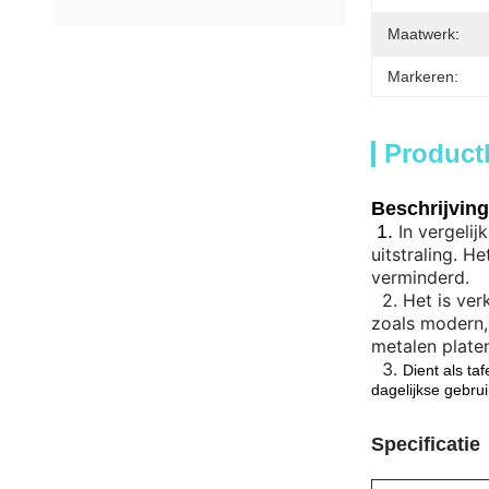
Maatwerk:
Markeren:
Product
Beschrijving
1.
In vergeli
uitstraling. H
verminderd.
2.
Het is ver
zoals modern,
metalen plate
3.
Dient als ta
dagelijkse gebru
Specificatie