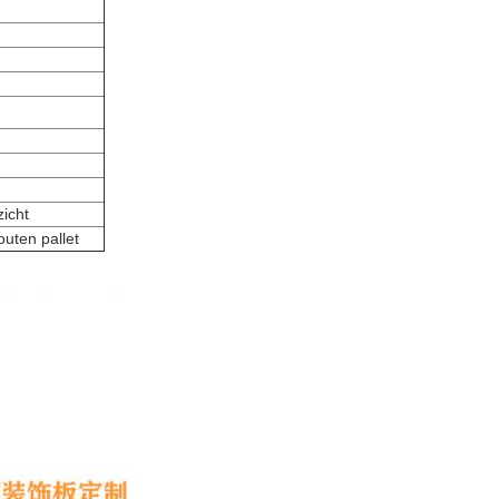
icht
outen pallet