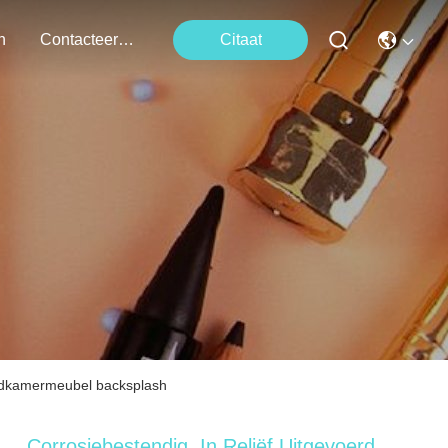
n
Contacteer Ons
Citaat
 badkamermeubel backsplash
Corrosiebestendig, In Reliëf Uitgevoerd