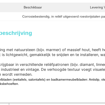
Beschikbaar
Levering 
Corrosiebestendig
, 
in reliëf uitgevoerd roestvrijstalen p
beschrijving
jking met natuursteen (bijv. marmer) of massief hout, heef
et is lichtgewicht, gemakkelijk te snijden en te installeren
krijgbaar in verschillende reliëfpatronen (bijv. diamant, linn
 industrieel en vintage. De verhoogde textuur voegt visuel
n wordt vermeden.
felbladen (eettafels, salontafels) en badkamermeubelbladen: Antislip, 
iksbehoeften.